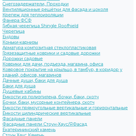
Снегозадержатели, Проходки
Вентиляционные решётки для фасада и цоколя
Крепеж для теплоизоляции
Фанера ФСФ
Гибкая черепица Shingle Roofhield
Черепица
Ендовы
Коньки-карнизы
Арматура композитная стеклопластиковая
Грязезащитные коврики и садовые дорожки
Дорожки садовые
Коврики для дачи, подъезда, магазина, офиса
Ковровое покрытие на крыльцо, в тамбур, в коридор у
зданий, офисов, магазинов
Дачные души, баки для душа
Баки для душа
Душевые кабины
Ёмкости из полиэтилена, бочки, баки, скотч
Бочки, баки, мусорные контейнера, скотч
Ёмкости прямоугольные вертикальные и горизонтальные
Ёмкости цилиндрические вертикальные
Фасадные панели
Фасадные панели Стоун-Хаус/ЯФасад
Екатерининский камень
Стоун Хаус Камень