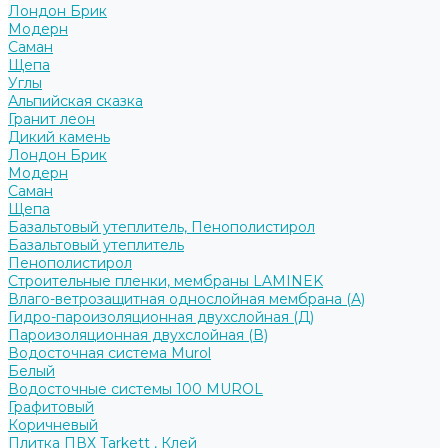
Лондон Брик
Модерн
Саман
Щепа
Углы
Альпийская сказка
Гранит леон
Дикий камень
Лондон Брик
Модерн
Саман
Щепа
Базальтовый утеплитель, Пенополистирол
Базальтовый утеплитель
Пенополистирол
Строительные пленки, мембраны LAMINEK
Влаго-ветрозащитная однослойная мембрана (А)
Гидро-пароизоляционная двухслойная (Д)
Пароизоляционная двухслойная (В)
Водосточная система Murol
Белый
Водосточные системы 100 MUROL
Графитовый
Коричневый
Плитка ПВХ Tarkett , Клей