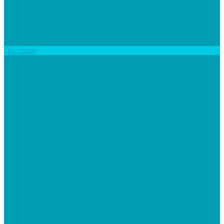
Ёмкости цилиндрические вертикальные
Фасадные панели
Фасадные панели Стоун-Хаус/ЯФасад
Фасадные панели Grand Line
Фасадный декор
Дилерам
Доставка и оплата
Наши работы
Где купить
Акции
...
О компании
Отзывы
Сертификаты
Политика конфиденциальности
Каталог
Топливные брикеты
Кварцевые обогреватели
Аксессуары для обогревателей
Кварцевый обогреватель 800 Вт
Кварцевый обогреватель 600 Вт
Кварцевый обогреватель 400 Вт
Складское оборудование
Гидравлическая тележка Грузоподъемность (2,5т)
Гидравлическая тележка Грузоподъемность (2т)