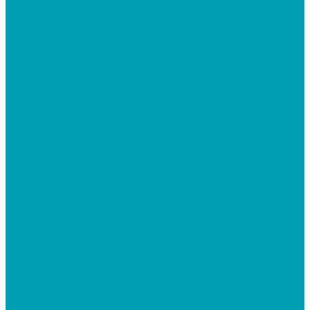
Комплектующие
Теплицы, парники, кустодержатели, автоматы для
проветривания
Каркасы парников
Каркасы теплиц
Кустодержатели, автоматы для проветривания
Грядки, Клумбы, Компостеры, Укрывной материал
Грядки 2000х1000х150 мм
Грядки Высокие 2000*1000*340 мм
Клумбы
Сайдинг виниловый, акриловый
Сайдинг Корабельный брус Ёлка, Гранд лайн
Сайдинг "Блок-Хаус"
Сайдинг Акриловый Текос
Комплектующие для сайдинга
Цокольный сайдинг (Т)
Панели
Углы
Базальтовый утеплитель, Пенополистирол
Базальтовый утеплитель
Пенополистирол
Строительные пленки, мембраны LAMINEK
Влаго-ветрозащитная однослойная мембрана (А)
Гидро-пароизоляционная двухслойная (Д)
Пароизоляционная двухслойная (В)