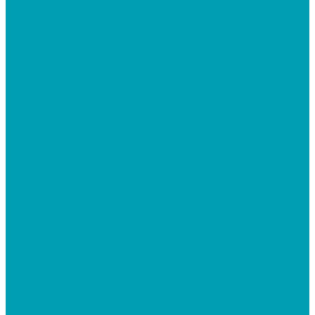
Комплектующие для сайдинга
Цокольный сайдинг (Т)
Панели
Альпийская сказка
Гранит леон
Дикий камень
Лондон Брик
Модерн
Саман
Щепа
Углы
Альпийская сказка
Гранит леон
Дикий камень
Лондон Брик
Модерн
Саман
Щепа
Базальтовый утеплитель, Пенополистирол
Базальтовый утеплитель
Пенополистирол
Строительные пленки, мембраны LAMINEK
Влаго-ветрозащитная однослойная мембрана (А)
Гидро-пароизоляционная двухслойная (Д)