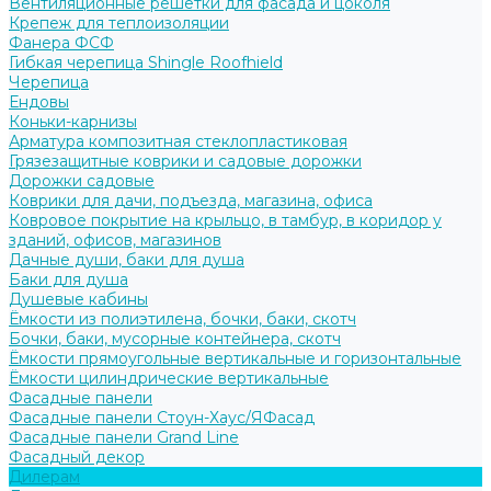
Вентиляционные решётки для фасада и цоколя
Крепеж для теплоизоляции
Фанера ФСФ
Гибкая черепица Shingle Roofhield
Черепица
Ендовы
Коньки-карнизы
Арматура композитная стеклопластиковая
Грязезащитные коврики и садовые дорожки
Дорожки садовые
Коврики для дачи, подъезда, магазина, офиса
Ковровое покрытие на крыльцо, в тамбур, в коридор у
зданий, офисов, магазинов
Дачные души, баки для душа
Баки для душа
Душевые кабины
Ёмкости из полиэтилена, бочки, баки, скотч
Бочки, баки, мусорные контейнера, скотч
Ёмкости прямоугольные вертикальные и горизонтальные
Ёмкости цилиндрические вертикальные
Фасадные панели
Фасадные панели Стоун-Хаус/ЯФасад
Фасадные панели Grand Line
Фасадный декор
Дилерам