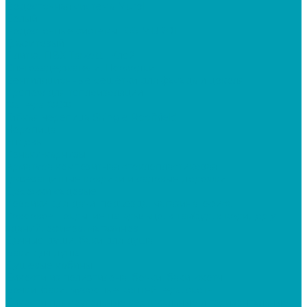
Водосточная система Murol
Белый
Водосточные системы 100 MUROL
Графитовый
Плитка ПВХ Tarkett , Клей
Снегозадержатели, Проходки
Вентиляционные решётки для фасада и цоколя
Крепеж для теплоизоляции
Фанера ФСФ
Гибкая черепица Shingle Roofhield
Черепица
Ендовы
Коньки-карнизы
Арматура композитная стеклопластиковая
Грязезащитные коврики и садовые дорожки
Дорожки садовые
Коврики для дачи, подъезда, магазина, офиса
Ковровое покрытие на крыльцо, в тамбур, в коридор у
зданий, офисов, магазинов
Дачные души, баки для душа
Баки для душа
Душевые кабины
Ёмкости из полиэтилена, бочки, баки, скотч
Бочки, баки, мусорные контейнера, скотч
Ёмкости прямоугольные вертикальные и горизонтальные