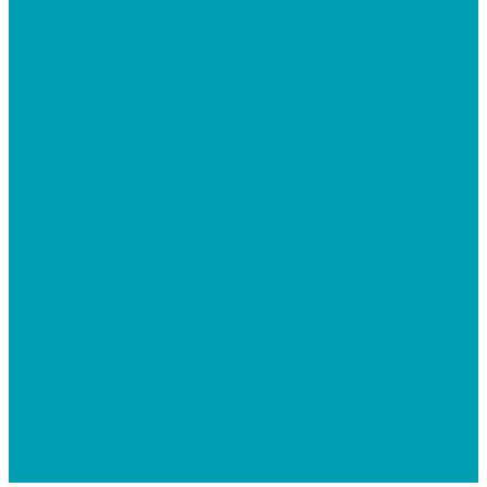
Бочки, баки, мусорные контейнера, скотч
Ёмкости прямоугольные вертикальные и горизонтальные
Ёмкости цилиндрические вертикальные
Фасадные панели
Фасадные панели Стоун-Хаус/ЯФасад
Екатерининский камень
Стоун Хаус Камень
Стоун Хаус Кварцит
Стоун Хаус Кирпич
Стоун Хаус Клинкер Балтик
Стоун Хаус Сланец
Стоун Хаус Хокла Лиственница
Стоун Хаус Хохла Color
Текос Фасадные панели BRICKWORK
Фасадные панели Grand Line
Клинкерный кирпич
Колотый камень
Крупный камень
Состаренный кирпич
Фасадный декор
Дилерам
Доставка и оплата
Наши работы
Где купить
Акции