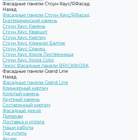
Фасадные панели Стоун-Хаус/ЯФасад
Назад
Фасадные панели Стоун-Хаус/ЯФасад
Екатерининский камень
Стоун Хаус Камень
Стоун Хаус Кварцит
Стоун Хаус Кирпич
Стоун Хаус Клинкер Балтик
Стоун Хаус Сланец
Стоун Хаус Хокла Лиственница
Стоун Хаус Хохла Color
Текос Фасадные панели BRICKWORK
Фасадные панели Grand Line
Назад
Фасадные панели Grand Line
Клинкерный кирпич
Колотый камень
Крупный камень
Состаренный кирпич
Фасадный декор
Дилерам
Доставка и оплата
Наши работы
Где купить
Акции