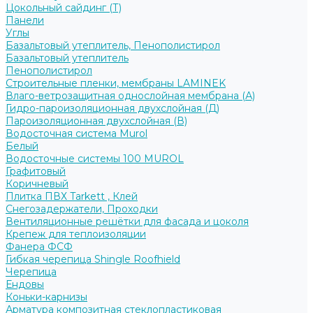
Цокольный сайдинг (Т)
Панели
Углы
Базальтовый утеплитель, Пенополистирол
Базальтовый утеплитель
Пенополистирол
Строительные пленки, мембраны LAMINEK
Влаго-ветрозащитная однослойная мембрана (А)
Гидро-пароизоляционная двухслойная (Д)
Пароизоляционная двухслойная (В)
Водосточная система Murol
Белый
Водосточные системы 100 MUROL
Графитовый
Коричневый
Плитка ПВХ Tarkett , Клей
Снегозадержатели, Проходки
Вентиляционные решётки для фасада и цоколя
Крепеж для теплоизоляции
Фанера ФСФ
Гибкая черепица Shingle Roofhield
Черепица
Ендовы
Коньки-карнизы
Арматура композитная стеклопластиковая