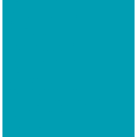
Пароизоляционная двухслойная (В)
Водосточная система Murol
Белый
Водосточные системы 100 MUROL
Графитовый
Коричневый
Плитка ПВХ Tarkett , Клей
Снегозадержатели, Проходки
Вентиляционные решётки для фасада и цоколя
Крепеж для теплоизоляции
Фанера ФСФ
Гибкая черепица Shingle Roofhield
Черепица
Ендовы
Коньки-карнизы
Арматура композитная стеклопластиковая
Грязезащитные коврики и садовые дорожки
Дорожки садовые
Коврики для дачи, подъезда, магазина, офиса
Ковровое покрытие на крыльцо, в тамбур, в коридор у
зданий, офисов, магазинов
Дачные души, баки для душа
Баки для душа
Душевые кабины
Ёмкости из полиэтилена, бочки, баки, скотч