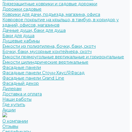
Грязезащитные коврики и садовые дорожки
Дорожки садовые
Коврики для дачи, подъезда, магазина, офиса
Ковровое покрытие на крыльцо, в тамбур, в коридор у
зданий, офисов, магазинов
Дачные души, баки для душа
Баки для душа
Душевые кабины
Ёмкости из полиэтилена, бочки, баки, скотч
Бочки, баки, мусорные контейнера, скотч
Ёмкости прямоугольные вертикальные и горизонтальные
Ёмкости цилиндрические вертикальные
Фасадные панели
Фасадные панели Стоун-Хаус/ЯФасад
Фасадные панели Grand Line
Фасадный декор
Дилерам
Доставка и оплата
Наши работы
Где купить
Акции
О компании
Отзывы
Сертификаты