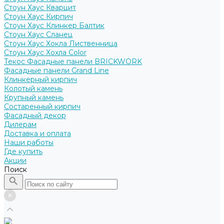
Стоун Хаус Кварцит
Стоун Хаус Кирпич
Стоун Хаус Клинкер Балтик
Стоун Хаус Сланец
Стоун Хаус Хокла Лиственница
Стоун Хаус Хохла Color
Текос Фасадные панели BRICKWORK
Фасадные панели Grand Line
Клинкерный кирпич
Колотый камень
Крупный камень
Состаренный кирпич
Фасадный декор
Дилерам
Доставка и оплата
Наши работы
Где купить
Акции
Поиск