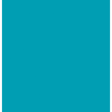
Знаменитые прочные теплицы ВОЛЯ
Кустодержатели, автоматы для проветривания
Грядки, Клумбы, Компостеры, Укрывной материал
Грядки 2000х1000х150 мм
Грядки Высокие 2000*1000*340 мм
Клумбы
Гибкий бордюр
Клумбы &quot;СОТА&quot; 300
Клумбы &quot;СОТА&quot; 500
Клумбы &quot;СОТА&quot; 700
Компостеры
Наборы грядок в теплицу из прочного оцинк. профиля
Укрывной материал
Сайдинг виниловый, акриловый
Сайдинг Корабельный брус Ёлка, Гранд лайн
Сайдинг &quot;Блок-Хаус&quot;
Сайдинг Акриловый Текос
Серия &quot;Блок-Хаус&quot;
Серия &quot;Вагонка&quot;
Серия &quot;Облицовочная доска&quot;
Сайдинг Корабельный брус Винилон
Сайдинг Корабельный брус Ю-пласт
Сайдинг Тимберблок Ель
Сайдинг Тимберблок Кедр
Сайдинг Тимберблок Ясень, Дуб