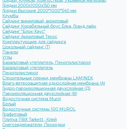
Грядки, Клумбы, Компостеры, Укрывной материал
Грядки 2000х1000х150 мм
Грядки Высокие 2000*1000*340 мм
Клумбы
Сайдинг виниловый, акриловый
Сайдинг Корабельный брус Ёлка, Гранд лайн
Сайдинг "Блок-Хаус"
Сайдинг Акриловый Текос
Комплектующие для сайдинга
Цокольный сайдинг (Т)
Панели
Углы
Базальтовый утеплитель, Пенополистирол
Базальтовый утеплитель
Пенополистирол
Строительные пленки, мембраны LAMINEK
Влаго-ветрозащитная однослойная мембрана (А)
Гидро-пароизоляционная двухслойная (Д)
Пароизоляционная двухслойная (В)
Водосточная система Murol
Белый
Водосточные системы 100 MUROL
Графитовый
Плитка ПВХ Tarkett , Клей
Снегозадержатели, Проходки