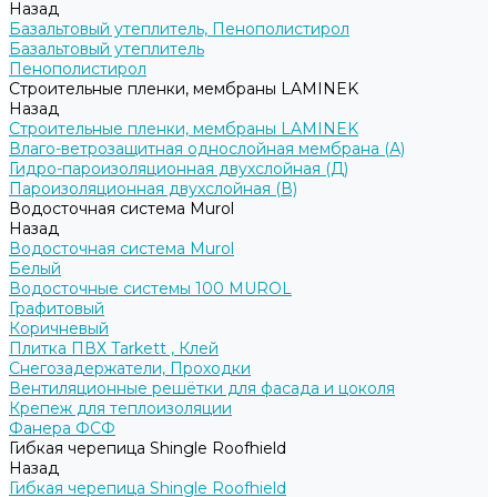
Назад
Базальтовый утеплитель, Пенополистирол
Базальтовый утеплитель
Пенополистирол
Строительные пленки, мембраны LAMINEK
Назад
Строительные пленки, мембраны LAMINEK
Влаго-ветрозащитная однослойная мембрана (А)
Гидро-пароизоляционная двухслойная (Д)
Пароизоляционная двухслойная (В)
Водосточная система Murol
Назад
Водосточная система Murol
Белый
Водосточные системы 100 MUROL
Графитовый
Коричневый
Плитка ПВХ Tarkett , Клей
Снегозадержатели, Проходки
Вентиляционные решётки для фасада и цоколя
Крепеж для теплоизоляции
Фанера ФСФ
Гибкая черепица Shingle Roofhield
Назад
Гибкая черепица Shingle Roofhield