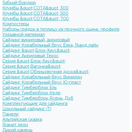
Гибкий бордюр
Клумбы &quot;СОТА&quot; 300
Клумбы &quot;СОТА&quot; 500
Клумбы &quot;СОТА&quot; 700
Компостеры
Наборы грядок в теплицу из прочного оцинк. профиля
Укрывной материал
Сайдинг виниловый, акриловый
Сайдинг Корабельный брус Ёлка, Гранд лайн
Сайдинг &quot;Блок-Хаус&quot;
Сайдинг Акриловый Текос
Серия &quot;Блок-Хаус&quot;
Серия &quot;Вагонка&quot;
Серия &quot;Облицовочная доска&quot;
Сайдинг Корабельный брус Винилон
Сайдинг Корабельный брус Ю-пласт
Сайдинг Тимберблок Ель
Сайдинг Тимберблок Кедр
Сайдинг Тимберблок Ясень, Дуб
Комплектующие для сайдинга
Цокольный сайдинг (Т)
Панели
Альпийская сказка
Гранит леон
Дикий камень