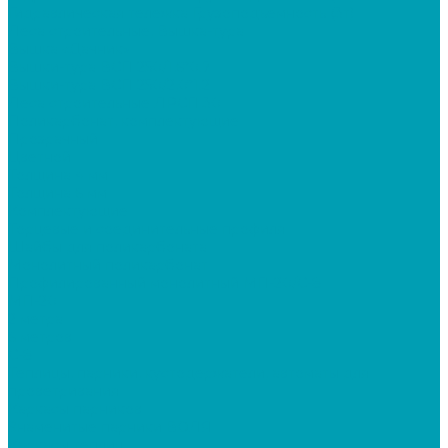
Гидравлическая тележка Грузоподъемность (3т)
Леса строительные, Вышка-тура
Вышка «Дачник»
Вышки-тура ВСП 250/1,6*0.7
Вышки-тура ВСП 250/2,0*1.2
Леса строительные ЛРСП 30
Поликарбонат, комплектующие
Прозрачный
Цветной
Толщина 4 мм
Толщина 6 мм
Комплектующие
Торцевые и соединительные профиля
Шайбы для поликарбоната
Монолитный поликарбонат
Профилированный монолитный МП-20/С-8
МП-20
2 метра
6 метров
С-8
Теплицы, парники, кустодержатели, автоматы для
проветривания
Каркасы парников
Знаменитые парники ВОЛЯ
Каркасы теплиц