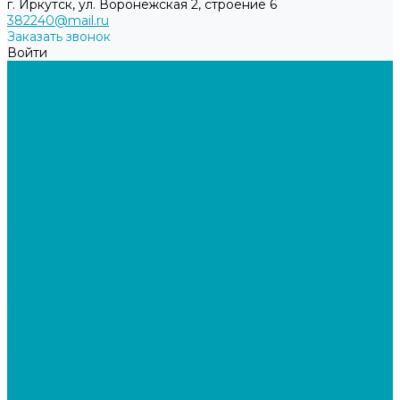
г. Иркутск, ул. Воронежская 2, строение 6
382240@mail.ru
Заказать звонок
Войти
О компании
Отзывы
Сертификаты
Политика конфиденциальности
Каталог
Топливные брикеты
Кварцевые обогреватели
Аксессуары для обогревателей
Кварцевый обогреватель 800 Вт
Кварцевый обогреватель 600 Вт
Складское оборудование
Гидравлическая тележка Грузоподъемность (2,5т)
Гидравлическая тележка Грузоподъемность (2т)
Гидравлическая тележка Грузоподъемность (3т)
Леса строительные, Вышка-тура
Вышка «Дачник»
Вышки-тура ВСП 250/1,6*0.7
Вышки-тура ВСП 250/2,0*1.2
Поликарбонат, комплектующие
Прозрачный
Цветной