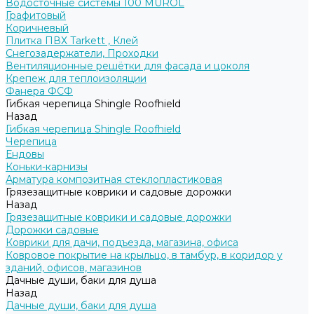
Водосточные системы 100 MUROL
Графитовый
Коричневый
Плитка ПВХ Tarkett , Клей
Снегозадержатели, Проходки
Вентиляционные решётки для фасада и цоколя
Крепеж для теплоизоляции
Фанера ФСФ
Гибкая черепица Shingle Roofhield
Назад
Гибкая черепица Shingle Roofhield
Черепица
Ендовы
Коньки-карнизы
Арматура композитная стеклопластиковая
Грязезащитные коврики и садовые дорожки
Назад
Грязезащитные коврики и садовые дорожки
Дорожки садовые
Коврики для дачи, подъезда, магазина, офиса
Ковровое покрытие на крыльцо, в тамбур, в коридор у
зданий, офисов, магазинов
Дачные души, баки для душа
Назад
Дачные души, баки для душа