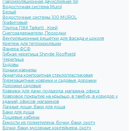
Пароизоляционная двухслойная (В)
Водосточная система Murol
Белый
Водосточные системы 100 MUROL
Графитовый
Плитка ПВХ Tarkett , Клей
Снегозадержатели, Проходки
Вентиляционные решётки для фасада и цоколя
Крепеж для теплоизоляции
Фанера ФСФ
Гибкая черепица Shingle Roofhield
Черепица
Ендовы
Коньки-карнизы
Арматура композитная стеклопластиковая
Грязезащитные коврики и садовые дорожки
Дорожки садовые
Коврики для дачи, подъезда, магазина, офиса
Ковровое покрытие на крыльцо, в тамбур, в коридор у
зданий, офисов, магазинов
Дачные души, баки для душа
Баки для душа
Душевые кабины
Ёмкости из полиэтилена, бочки, баки, скотч
Бочки, баки, мусорные контейнера, скотч