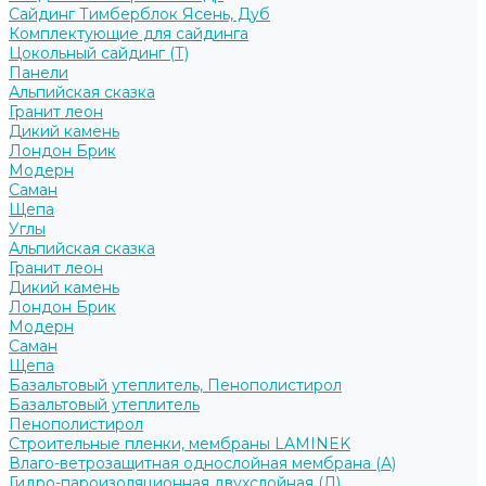
Сайдинг Тимберблок Ясень, Дуб
Комплектующие для сайдинга
Цокольный сайдинг (Т)
Панели
Альпийская сказка
Гранит леон
Дикий камень
Лондон Брик
Модерн
Саман
Щепа
Углы
Альпийская сказка
Гранит леон
Дикий камень
Лондон Брик
Модерн
Саман
Щепа
Базальтовый утеплитель, Пенополистирол
Базальтовый утеплитель
Пенополистирол
Строительные пленки, мембраны LAMINEK
Влаго-ветрозащитная однослойная мембрана (А)
Гидро-пароизоляционная двухслойная (Д)