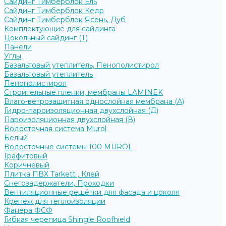
Сайдинг Тимберблок Ель
Сайдинг Тимберблок Кедр
Сайдинг Тимберблок Ясень, Дуб
Комплектующие для сайдинга
Цокольный сайдинг (Т)
Панели
Углы
Базальтовый утеплитель, Пенополистирол
Базальтовый утеплитель
Пенополистирол
Строительные пленки, мембраны LAMINEK
Влаго-ветрозащитная однослойная мембрана (А)
Гидро-пароизоляционная двухслойная (Д)
Пароизоляционная двухслойная (В)
Водосточная система Murol
Белый
Водосточные системы 100 MUROL
Графитовый
Коричневый
Плитка ПВХ Tarkett , Клей
Снегозадержатели, Проходки
Вентиляционные решётки для фасада и цоколя
Крепеж для теплоизоляции
Фанера ФСФ
Гибкая черепица Shingle Roofhield