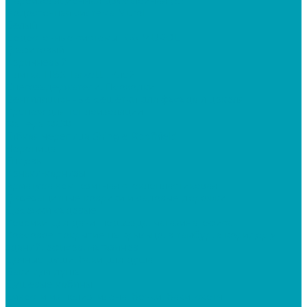
Пароизоляционная двухслойная (В)
Водосточная система Murol
Белый
Водосточные системы 100 MUROL
Графитовый
Коричневый
Плитка ПВХ Tarkett , Клей
Снегозадержатели, Проходки
Вентиляционные решётки для фасада и цоколя
Крепеж для теплоизоляции
Фанера ФСФ
Гибкая черепица Shingle Roofhield
Черепица
Ендовы
Коньки-карнизы
Арматура композитная стеклопластиковая
Грязезащитные коврики и садовые дорожки
Дорожки садовые
Коврики для дачи, подъезда, магазина, офиса
Ковровое покрытие на крыльцо, в тамбур, в коридор у
зданий, офисов, магазинов
Дачные души, баки для душа
Баки для душа
Душевые кабины
Ёмкости из полиэтилена, бочки, баки, скотч