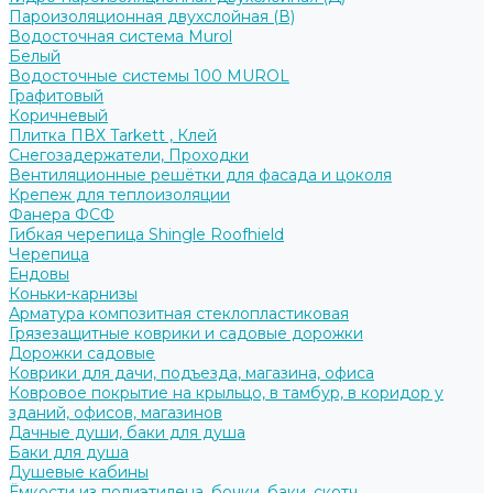
Пароизоляционная двухслойная (В)
Водосточная система Murol
Белый
Водосточные системы 100 MUROL
Графитовый
Коричневый
Плитка ПВХ Tarkett , Клей
Снегозадержатели, Проходки
Вентиляционные решётки для фасада и цоколя
Крепеж для теплоизоляции
Фанера ФСФ
Гибкая черепица Shingle Roofhield
Черепица
Ендовы
Коньки-карнизы
Арматура композитная стеклопластиковая
Грязезащитные коврики и садовые дорожки
Дорожки садовые
Коврики для дачи, подъезда, магазина, офиса
Ковровое покрытие на крыльцо, в тамбур, в коридор у
зданий, офисов, магазинов
Дачные души, баки для душа
Баки для душа
Душевые кабины
Ёмкости из полиэтилена, бочки, баки, скотч