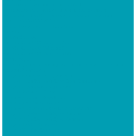
Знаменитые прочные теплицы ВОЛЯ
Кустодержатели, автоматы для проветривания
Грядки, Клумбы, Компостеры, Укрывной материал
Грядки 2000х1000х150 мм
Грядки Высокие 2000*1000*340 мм
Клумбы
Гибкий бордюр
Клумбы &quot;СОТА&quot; 300
Клумбы &quot;СОТА&quot; 500
Клумбы &quot;СОТА&quot; 700
Компостеры
Наборы грядок в теплицу из прочного оцинк. профиля
Укрывной материал
Сайдинг виниловый, акриловый
Сайдинг Корабельный брус Ёлка, Гранд лайн
Сайдинг &quot;Блок-Хаус&quot;
Сайдинг Акриловый Текос
Серия &quot;Блок-Хаус&quot;
Серия &quot;Вагонка&quot;
Серия &quot;Облицовочная доска&quot;
Сайдинг Корабельный брус Винилон
Сайдинг Корабельный брус Ю-пласт
Сайдинг Тимберблок Ель
Сайдинг Тимберблок Кедр
Сайдинг Тимберблок Ясень, Дуб