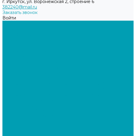
г. Иркутск, ул. Воронежская 2, строение 6
382240@mail.ru
Заказать звонок
Войти
О компании
Отзывы
Сертификаты
Политика конфиденциальности
Каталог
Топливные брикеты
Кварцевые обогреватели
Аксессуары для обогревателей
Кварцевый обогреватель 800 Вт
Кварцевый обогреватель 600 Вт
Складское оборудование
Гидравлическая тележка Грузоподъемность (2,5т)
Гидравлическая тележка Грузоподъемность (2т)
Гидравлическая тележка Грузоподъемность (3т)
Леса строительные, Вышка-тура
Вышка «Дачник»
Вышки-тура ВСП 250/1,6*0.7
Вышки-тура ВСП 250/2,0*1.2
Поликарбонат, комплектующие
Прозрачный
Цветной