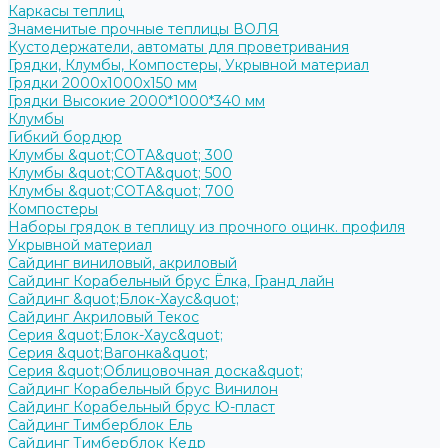
Каркасы теплиц
Знаменитые прочные теплицы ВОЛЯ
Кустодержатели, автоматы для проветривания
Грядки, Клумбы, Компостеры, Укрывной материал
Грядки 2000х1000х150 мм
Грядки Высокие 2000*1000*340 мм
Клумбы
Гибкий бордюр
Клумбы &quot;СОТА&quot; 300
Клумбы &quot;СОТА&quot; 500
Клумбы &quot;СОТА&quot; 700
Компостеры
Наборы грядок в теплицу из прочного оцинк. профиля
Укрывной материал
Сайдинг виниловый, акриловый
Сайдинг Корабельный брус Ёлка, Гранд лайн
Сайдинг &quot;Блок-Хаус&quot;
Сайдинг Акриловый Текос
Серия &quot;Блок-Хаус&quot;
Серия &quot;Вагонка&quot;
Серия &quot;Облицовочная доска&quot;
Сайдинг Корабельный брус Винилон
Сайдинг Корабельный брус Ю-пласт
Сайдинг Тимберблок Ель
Сайдинг Тимберблок Кедр