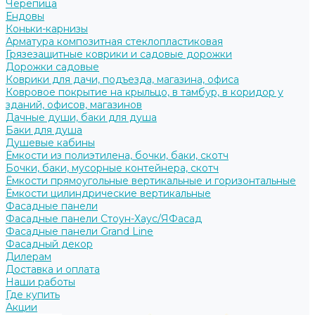
Черепица
Ендовы
Коньки-карнизы
Арматура композитная стеклопластиковая
Грязезащитные коврики и садовые дорожки
Дорожки садовые
Коврики для дачи, подъезда, магазина, офиса
Ковровое покрытие на крыльцо, в тамбур, в коридор у
зданий, офисов, магазинов
Дачные души, баки для душа
Баки для душа
Душевые кабины
Ёмкости из полиэтилена, бочки, баки, скотч
Бочки, баки, мусорные контейнера, скотч
Ёмкости прямоугольные вертикальные и горизонтальные
Ёмкости цилиндрические вертикальные
Фасадные панели
Фасадные панели Стоун-Хаус/ЯФасад
Фасадные панели Grand Line
Фасадный декор
Дилерам
Доставка и оплата
Наши работы
Где купить
Акции