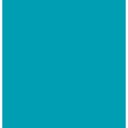
Ёмкости цилиндрические вертикальные
Фасадные панели
Фасадные панели Стоун-Хаус/ЯФасад
Фасадные панели Grand Line
Фасадный декор
Дилерам
Доставка и оплата
Наши работы
Где купить
Акции
...
О компании
Отзывы
Сертификаты
Политика конфиденциальности
Каталог
Топливные брикеты
Кварцевые обогреватели
Аксессуары для обогревателей
Кварцевый обогреватель 800 Вт
Кварцевый обогреватель 600 Вт
Кварцевый обогреватель 400 Вт
Складское оборудование
Гидравлическая тележка Грузоподъемность (2,5т)
Гидравлическая тележка Грузоподъемность (2т)