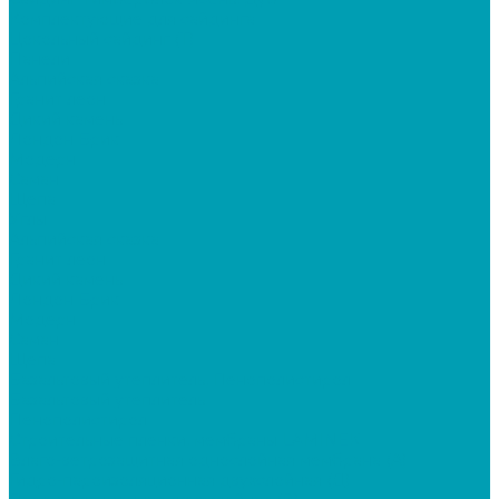
Комплектующие для сайдинга
Цокольный сайдинг (Т)
Панели
Альпийская сказка
Гранит леон
Дикий камень
Лондон Брик
Модерн
Саман
Щепа
Углы
Альпийская сказка
Гранит леон
Дикий камень
Лондон Брик
Модерн
Саман
Щепа
Базальтовый утеплитель, Пенополистирол
Базальтовый утеплитель
Пенополистирол
Строительные пленки, мембраны LAMINEK
Влаго-ветрозащитная однослойная мембрана (А)
Гидро-пароизоляционная двухслойная (Д)