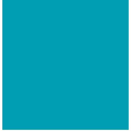
Бочки, баки, мусорные контейнера, скотч
Ёмкости прямоугольные вертикальные и горизонтальные
Ёмкости цилиндрические вертикальные
Фасадные панели
Фасадные панели Стоун-Хаус/ЯФасад
Екатерининский камень
Стоун Хаус Камень
Стоун Хаус Кварцит
Стоун Хаус Кирпич
Стоун Хаус Клинкер Балтик
Стоун Хаус Сланец
Стоун Хаус Хокла Лиственница
Стоун Хаус Хохла Color
Текос Фасадные панели BRICKWORK
Фасадные панели Grand Line
Клинкерный кирпич
Колотый камень
Крупный камень
Состаренный кирпич
Фасадный декор
Дилерам
Доставка и оплата
Наши работы
Где купить
Акции