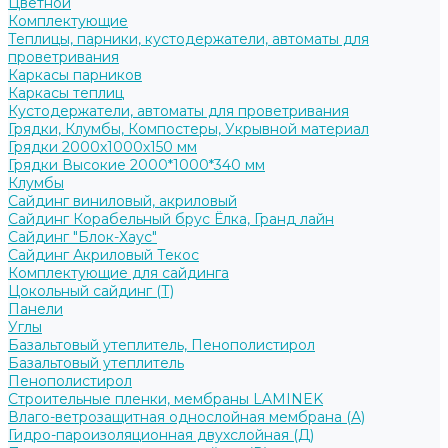
Цветной
Комплектующие
Теплицы, парники, кустодержатели, автоматы для
проветривания
Каркасы парников
Каркасы теплиц
Кустодержатели, автоматы для проветривания
Грядки, Клумбы, Компостеры, Укрывной материал
Грядки 2000х1000х150 мм
Грядки Высокие 2000*1000*340 мм
Клумбы
Сайдинг виниловый, акриловый
Сайдинг Корабельный брус Ёлка, Гранд лайн
Сайдинг "Блок-Хаус"
Сайдинг Акриловый Текос
Комплектующие для сайдинга
Цокольный сайдинг (Т)
Панели
Углы
Базальтовый утеплитель, Пенополистирол
Базальтовый утеплитель
Пенополистирол
Строительные пленки, мембраны LAMINEK
Влаго-ветрозащитная однослойная мембрана (А)
Гидро-пароизоляционная двухслойная (Д)