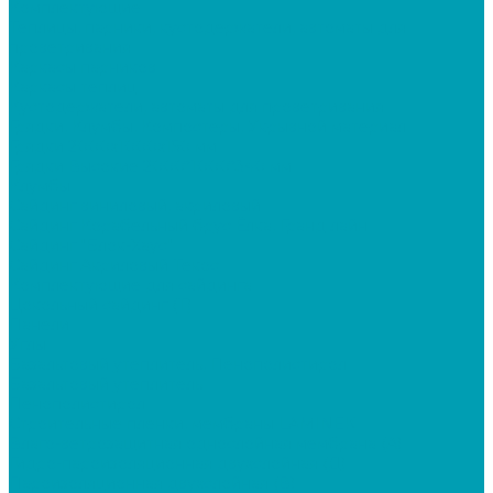
Комплектующие
Теплицы, парники, кустодержатели, автоматы для
проветривания
Каркасы парников
Каркасы теплиц
Кустодержатели, автоматы для проветривания
Грядки, Клумбы, Компостеры, Укрывной материал
Грядки 2000х1000х150 мм
Грядки Высокие 2000*1000*340 мм
Клумбы
Сайдинг виниловый, акриловый
Сайдинг Корабельный брус Ёлка, Гранд лайн
Сайдинг "Блок-Хаус"
Сайдинг Акриловый Текос
Комплектующие для сайдинга
Цокольный сайдинг (Т)
Панели
Углы
Базальтовый утеплитель, Пенополистирол
Базальтовый утеплитель
Пенополистирол
Строительные пленки, мембраны LAMINEK
Влаго-ветрозащитная однослойная мембрана (А)
Гидро-пароизоляционная двухслойная (Д)
Пароизоляционная двухслойная (В)