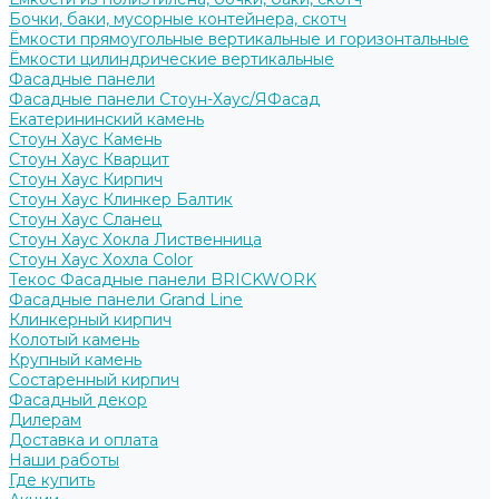
Бочки, баки, мусорные контейнера, скотч
Ёмкости прямоугольные вертикальные и горизонтальные
Ёмкости цилиндрические вертикальные
Фасадные панели
Фасадные панели Стоун-Хаус/ЯФасад
Екатерининский камень
Стоун Хаус Камень
Стоун Хаус Кварцит
Стоун Хаус Кирпич
Стоун Хаус Клинкер Балтик
Стоун Хаус Сланец
Стоун Хаус Хокла Лиственница
Стоун Хаус Хохла Color
Текос Фасадные панели BRICKWORK
Фасадные панели Grand Line
Клинкерный кирпич
Колотый камень
Крупный камень
Состаренный кирпич
Фасадный декор
Дилерам
Доставка и оплата
Наши работы
Где купить