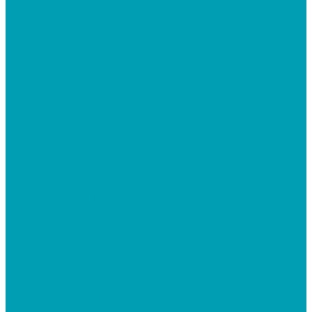
Гидравлическая тележка Грузоподъемность (3т)
Леса строительные, Вышка-тура
Вышка «Дачник»
Вышки-тура ВСП 250/1,6*0.7
Вышки-тура ВСП 250/2,0*1.2
Леса строительные ЛРСП 30
Поликарбонат, комплектующие
Прозрачный
Цветной
Толщина 4 мм
Толщина 6 мм
Комплектующие
Торцевые и соединительные профиля
Шайбы для поликарбоната
Монолитный поликарбонат
Профилированный монолитный МП-20/С-8
МП-20
2 метра
6 метров
С-8
Теплицы, парники, кустодержатели, автоматы для
проветривания
Каркасы парников
Знаменитые парники ВОЛЯ
Каркасы теплиц