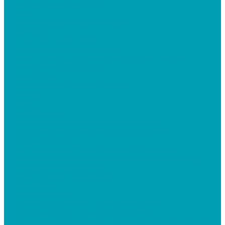
Водосточная система Murol
Белый
Водосточные системы 100 MUROL
Графитовый
Плитка ПВХ Tarkett , Клей
Снегозадержатели, Проходки
Вентиляционные решётки для фасада и цоколя
Крепеж для теплоизоляции
Фанера ФСФ
Гибкая черепица Shingle Roofhield
Черепица
Ендовы
Коньки-карнизы
Арматура композитная стеклопластиковая
Грязезащитные коврики и садовые дорожки
Дорожки садовые
Коврики для дачи, подъезда, магазина, офиса
Ковровое покрытие на крыльцо, в тамбур, в коридор у
зданий, офисов, магазинов
Дачные души, баки для душа
Баки для душа
Душевые кабины
Ёмкости из полиэтилена, бочки, баки, скотч
Бочки, баки, мусорные контейнера, скотч
Ёмкости прямоугольные вертикальные и горизонтальные