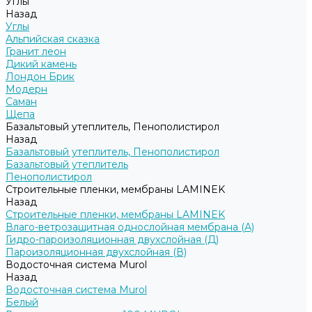
Углы
Назад
Углы
Альпийская сказка
Гранит леон
Дикий камень
Лондон Брик
Модерн
Саман
Щепа
Базальтовый утеплитель, Пенополистирол
Назад
Базальтовый утеплитель, Пенополистирол
Базальтовый утеплитель
Пенополистирол
Строительные пленки, мембраны LAMINEK
Назад
Строительные пленки, мембраны LAMINEK
Влаго-ветрозащитная однослойная мембрана (А)
Гидро-пароизоляционная двухслойная (Д)
Пароизоляционная двухслойная (В)
Водосточная система Murol
Назад
Водосточная система Murol
Белый