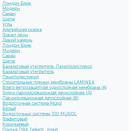
Лондон Брик
Модерн
Саман
Щепа
Углы
Альпийская сказка
Гранит леон
Дикий камень
Лондон Брик
Модерн
Саман
Щепа
Базальтовый утеплитель, Пенополистирол
Базальтовый утеплитель
Пенополистирол
Строительные пленки, мембраны LAMINEK
Влаго-ветрозащитная однослойная мембрана (А)
Гидро-пароизоляционная двухслойная (Д)
Пароизоляционная двухслойная (В)
Водосточная система Murol
Белый
Водосточные системы 100 MUROL
Графитовый
Коричневый
Плитка ПВХ Tarkett , Клей