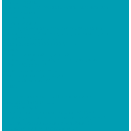
Комплектующие
Теплицы, парники, кустодержатели, автоматы для
проветривания
Каркасы парников
Каркасы теплиц
Кустодержатели, автоматы для проветривания
Грядки, Клумбы, Компостеры, Укрывной материал
Грядки 2000х1000х150 мм
Грядки Высокие 2000*1000*340 мм
Клумбы
Сайдинг виниловый, акриловый
Сайдинг Корабельный брус Ёлка, Гранд лайн
Сайдинг "Блок-Хаус"
Сайдинг Акриловый Текос
Комплектующие для сайдинга
Цокольный сайдинг (Т)
Панели
Углы
Базальтовый утеплитель, Пенополистирол
Базальтовый утеплитель
Пенополистирол
Строительные пленки, мембраны LAMINEK
Влаго-ветрозащитная однослойная мембрана (А)
Гидро-пароизоляционная двухслойная (Д)
Пароизоляционная двухслойная (В)