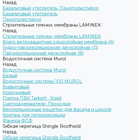
Назад
Базальтовый утеплитель, Пенополистирол
Базальтовый утеплитель
Пенополистирол
Строительные пленки, мембраны LAMINEK
Назад
Строительные пленки, мембраны LAMINEK
Влаго-ветрозащитная однослойная мембрана (А)
Гидро-пароизоляционная двухслойная (Д)
Пароизоляционная двухслойная (В)
Водосточная система Murol
Назад
Водосточная система Murol
Белый
Водосточные системы 100 MUROL
Графитовый
Коричневый
Плитка ПВХ Tarkett , Клей
Снегозадержатели, Проходки
Вентиляционные решётки для фасада и цоколя
Крепеж для теплоизоляции
Фанера ФСФ
Гибкая черепица Shingle Roofhield
Назад
Гибкая черепица Shingle Roofhield