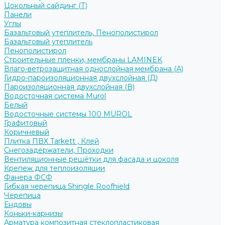
Цокольный сайдинг (Т)
Панели
Углы
Базальтовый утеплитель, Пенополистирол
Базальтовый утеплитель
Пенополистирол
Строительные пленки, мембраны LAMINEK
Влаго-ветрозащитная однослойная мембрана (А)
Гидро-пароизоляционная двухслойная (Д)
Пароизоляционная двухслойная (В)
Водосточная система Murol
Белый
Водосточные системы 100 MUROL
Графитовый
Коричневый
Плитка ПВХ Tarkett , Клей
Снегозадержатели, Проходки
Вентиляционные решётки для фасада и цоколя
Крепеж для теплоизоляции
Фанера ФСФ
Гибкая черепица Shingle Roofhield
Черепица
Ендовы
Коньки-карнизы
Арматура композитная стеклопластиковая