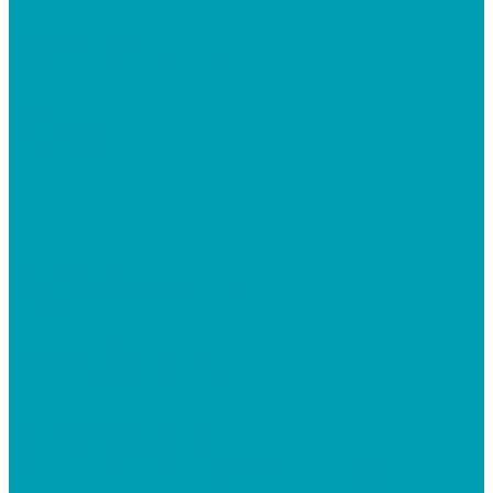
Ёмкости цилиндрические вертикальные
Фасадные панели
Фасадные панели Стоун-Хаус/ЯФасад
Фасадные панели Grand Line
Фасадный декор
Дилерам
Доставка и оплата
Наши работы
Где купить
Акции
...
О компании
Отзывы
Сертификаты
Политика конфиденциальности
Каталог
Топливные брикеты
Кварцевые обогреватели
Аксессуары для обогревателей
Кварцевый обогреватель 800 Вт
Кварцевый обогреватель 600 Вт
Кварцевый обогреватель 400 Вт
Складское оборудование
Гидравлическая тележка Грузоподъемность (2,5т)
Гидравлическая тележка Грузоподъемность (2т)