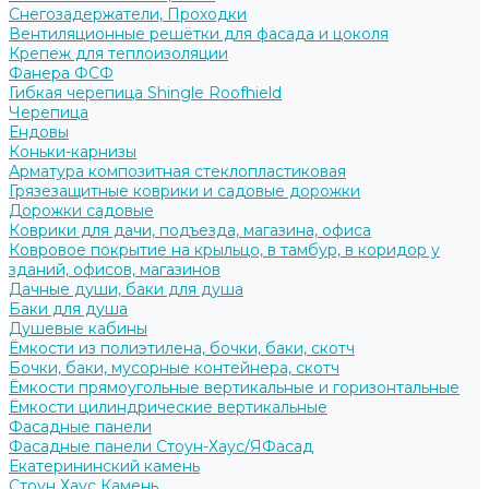
Снегозадержатели, Проходки
Вентиляционные решётки для фасада и цоколя
Крепеж для теплоизоляции
Фанера ФСФ
Гибкая черепица Shingle Roofhield
Черепица
Ендовы
Коньки-карнизы
Арматура композитная стеклопластиковая
Грязезащитные коврики и садовые дорожки
Дорожки садовые
Коврики для дачи, подъезда, магазина, офиса
Ковровое покрытие на крыльцо, в тамбур, в коридор у
зданий, офисов, магазинов
Дачные души, баки для душа
Баки для душа
Душевые кабины
Ёмкости из полиэтилена, бочки, баки, скотч
Бочки, баки, мусорные контейнера, скотч
Ёмкости прямоугольные вертикальные и горизонтальные
Ёмкости цилиндрические вертикальные
Фасадные панели
Фасадные панели Стоун-Хаус/ЯФасад
Екатерининский камень
Стоун Хаус Камень