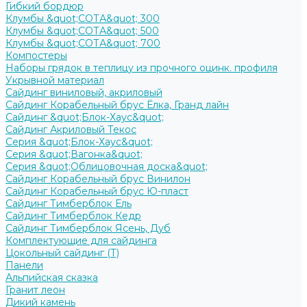
Гибкий бордюр
Клумбы &quot;СОТА&quot; 300
Клумбы &quot;СОТА&quot; 500
Клумбы &quot;СОТА&quot; 700
Компостеры
Наборы грядок в теплицу из прочного оцинк. профиля
Укрывной материал
Сайдинг виниловый, акриловый
Сайдинг Корабельный брус Ёлка, Гранд лайн
Сайдинг &quot;Блок-Хаус&quot;
Сайдинг Акриловый Текос
Серия &quot;Блок-Хаус&quot;
Серия &quot;Вагонка&quot;
Серия &quot;Облицовочная доска&quot;
Сайдинг Корабельный брус Винилон
Сайдинг Корабельный брус Ю-пласт
Сайдинг Тимберблок Ель
Сайдинг Тимберблок Кедр
Сайдинг Тимберблок Ясень, Дуб
Комплектующие для сайдинга
Цокольный сайдинг (Т)
Панели
Альпийская сказка
Гранит леон
Дикий камень