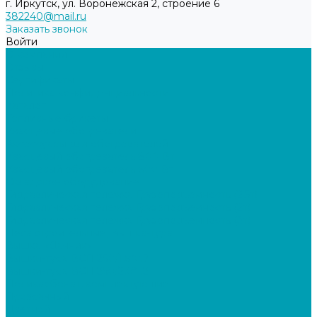
г. Иркутск, ул. Воронежская 2, строение 6
382240@mail.ru
Заказать звонок
Войти
О компании
Отзывы
Сертификаты
Политика конфиденциальности
Каталог
Топливные брикеты
Кварцевые обогреватели
Аксессуары для обогревателей
Кварцевый обогреватель 800 Вт
Кварцевый обогреватель 600 Вт
Складское оборудование
Гидравлическая тележка Грузоподъемность (2,5т)
Гидравлическая тележка Грузоподъемность (2т)
Гидравлическая тележка Грузоподъемность (3т)
Леса строительные, Вышка-тура
Вышка «Дачник»
Вышки-тура ВСП 250/1,6*0.7
Вышки-тура ВСП 250/2,0*1.2
Поликарбонат, комплектующие
Прозрачный
Цветной