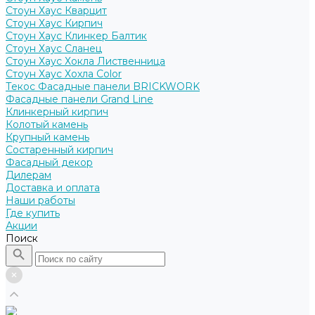
Стоун Хаус Кварцит
Стоун Хаус Кирпич
Стоун Хаус Клинкер Балтик
Стоун Хаус Сланец
Стоун Хаус Хокла Лиственница
Стоун Хаус Хохла Color
Текос Фасадные панели BRICKWORK
Фасадные панели Grand Line
Клинкерный кирпич
Колотый камень
Крупный камень
Состаренный кирпич
Фасадный декор
Дилерам
Доставка и оплата
Наши работы
Где купить
Акции
Поиск