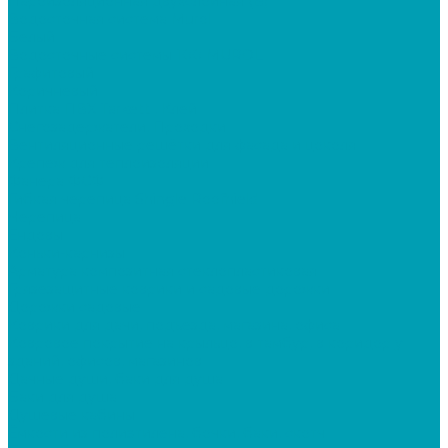
Пароизоляционная двухслойная (В)
Водосточная система Murol
Белый
Водосточные системы 100 MUROL
Графитовый
Коричневый
Плитка ПВХ Tarkett , Клей
Снегозадержатели, Проходки
Вентиляционные решётки для фасада и цоколя
Крепеж для теплоизоляции
Фанера ФСФ
Гибкая черепица Shingle Roofhield
Черепица
Ендовы
Коньки-карнизы
Арматура композитная стеклопластиковая
Грязезащитные коврики и садовые дорожки
Дорожки садовые
Коврики для дачи, подъезда, магазина, офиса
Ковровое покрытие на крыльцо, в тамбур, в коридор у
зданий, офисов, магазинов
Дачные души, баки для душа
Баки для душа
Душевые кабины
Ёмкости из полиэтилена, бочки, баки, скотч