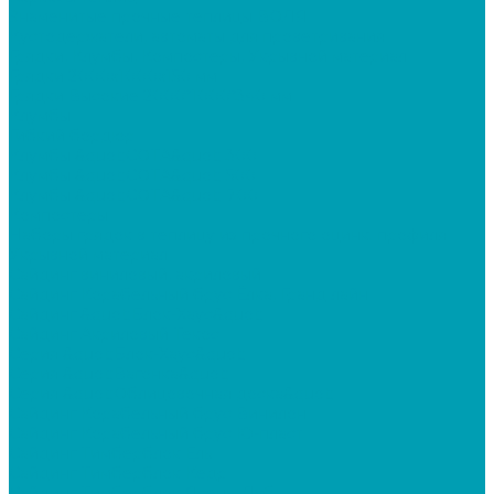
Знаменитые прочные теплицы ВОЛЯ
Кустодержатели, автоматы для проветривания
Грядки, Клумбы, Компостеры, Укрывной материал
Грядки 2000х1000х150 мм
Грядки Высокие 2000*1000*340 мм
Клумбы
Гибкий бордюр
Клумбы &quot;СОТА&quot; 300
Клумбы &quot;СОТА&quot; 500
Клумбы &quot;СОТА&quot; 700
Компостеры
Наборы грядок в теплицу из прочного оцинк. профиля
Укрывной материал
Сайдинг виниловый, акриловый
Сайдинг Корабельный брус Ёлка, Гранд лайн
Сайдинг &quot;Блок-Хаус&quot;
Сайдинг Акриловый Текос
Серия &quot;Блок-Хаус&quot;
Серия &quot;Вагонка&quot;
Серия &quot;Облицовочная доска&quot;
Сайдинг Корабельный брус Винилон
Сайдинг Корабельный брус Ю-пласт
Сайдинг Тимберблок Ель
Сайдинг Тимберблок Кедр
Сайдинг Тимберблок Ясень, Дуб