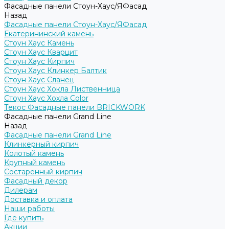
Фасадные панели Стоун-Хаус/ЯФасад
Назад
Фасадные панели Стоун-Хаус/ЯФасад
Екатерининский камень
Стоун Хаус Камень
Стоун Хаус Кварцит
Стоун Хаус Кирпич
Стоун Хаус Клинкер Балтик
Стоун Хаус Сланец
Стоун Хаус Хокла Лиственница
Стоун Хаус Хохла Color
Текос Фасадные панели BRICKWORK
Фасадные панели Grand Line
Назад
Фасадные панели Grand Line
Клинкерный кирпич
Колотый камень
Крупный камень
Состаренный кирпич
Фасадный декор
Дилерам
Доставка и оплата
Наши работы
Где купить
Акции