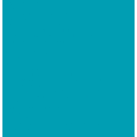
Водосточная система Murol
Белый
Водосточные системы 100 MUROL
Графитовый
Плитка ПВХ Tarkett , Клей
Снегозадержатели, Проходки
Вентиляционные решётки для фасада и цоколя
Крепеж для теплоизоляции
Фанера ФСФ
Гибкая черепица Shingle Roofhield
Черепица
Ендовы
Коньки-карнизы
Арматура композитная стеклопластиковая
Грязезащитные коврики и садовые дорожки
Дорожки садовые
Коврики для дачи, подъезда, магазина, офиса
Ковровое покрытие на крыльцо, в тамбур, в коридор у
зданий, офисов, магазинов
Дачные души, баки для душа
Баки для душа
Душевые кабины
Ёмкости из полиэтилена, бочки, баки, скотч
Бочки, баки, мусорные контейнера, скотч
Ёмкости прямоугольные вертикальные и горизонтальные