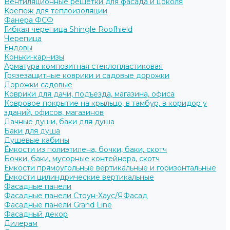
Вентиляционные решётки для фасада и цоколя
Крепеж для теплоизоляции
Фанера ФСФ
Гибкая черепица Shingle Roofhield
Черепица
Ендовы
Коньки-карнизы
Арматура композитная стеклопластиковая
Грязезащитные коврики и садовые дорожки
Дорожки садовые
Коврики для дачи, подъезда, магазина, офиса
Ковровое покрытие на крыльцо, в тамбур, в коридор у
зданий, офисов, магазинов
Дачные души, баки для душа
Баки для душа
Душевые кабины
Ёмкости из полиэтилена, бочки, баки, скотч
Бочки, баки, мусорные контейнера, скотч
Ёмкости прямоугольные вертикальные и горизонтальные
Ёмкости цилиндрические вертикальные
Фасадные панели
Фасадные панели Стоун-Хаус/ЯФасад
Фасадные панели Grand Line
Фасадный декор
Дилерам