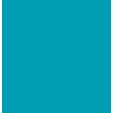
Комплектующие для сайдинга
Цокольный сайдинг (Т)
Панели
Альпийская сказка
Гранит леон
Дикий камень
Лондон Брик
Модерн
Саман
Щепа
Углы
Альпийская сказка
Гранит леон
Дикий камень
Лондон Брик
Модерн
Саман
Щепа
Базальтовый утеплитель, Пенополистирол
Базальтовый утеплитель
Пенополистирол
Строительные пленки, мембраны LAMINEK
Влаго-ветрозащитная однослойная мембрана (А)
Гидро-пароизоляционная двухслойная (Д)