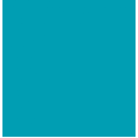
Бочки, баки, мусорные контейнера, скотч
Ёмкости прямоугольные вертикальные и горизонтальные
Ёмкости цилиндрические вертикальные
Фасадные панели
Фасадные панели Стоун-Хаус/ЯФасад
Екатерининский камень
Стоун Хаус Камень
Стоун Хаус Кварцит
Стоун Хаус Кирпич
Стоун Хаус Клинкер Балтик
Стоун Хаус Сланец
Стоун Хаус Хокла Лиственница
Стоун Хаус Хохла Color
Текос Фасадные панели BRICKWORK
Фасадные панели Grand Line
Клинкерный кирпич
Колотый камень
Крупный камень
Состаренный кирпич
Фасадный декор
Дилерам
Доставка и оплата
Наши работы
Где купить
Акции