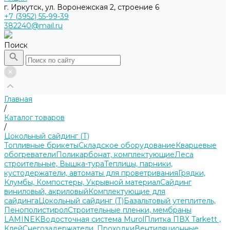
г. Иркутск, ул. Воронежская 2, строение 6
+7 (3952) 55-99-39
382240@mail.ru
Поиск
Главная
/
Каталог товаров
/
Цокольный сайдинг (Т)
Топливные брикеты
Складское оборудование
Кварцевые
обогреватели
Поликарбонат, комплектующие
Леса
строительные, Вышка-тура
Теплицы, парники,
кустодержатели, автоматы для проветривания
Грядки,
Клумбы, Компостеры, Укрывной материал
Сайдинг
виниловый, акриловый
Комплектующие для
сайдинга
Цокольный сайдинг (Т)
Базальтовый утеплитель,
Пенополистирол
Строительные пленки, мембраны
LAMINEK
Водосточная система Murol
Плитка ПВХ Tarkett ,
Клей
Снегозадержатели, Проходки
Вентиляционные