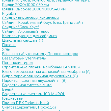
Грядки, Клумбы, Компостеры, Укрывной материал
Грядки 2000х1000х150 мм
Грядки Высокие 2000*1000*340 мм
Клумбы
Сайдинг виниловый, акриловый
Сайдинг Корабельный брус Ёлка, Гранд лайн
Сайдинг "Блок-Хаус"
Сайдинг Акриловый Текос
Комплектующие для сайдинга
Цокольный сайдинг (Т)
Панели
Углы
Базальтовый утеплитель, Пенополистирол
Базальтовый утеплитель
Пенополистирол
Строительные пленки, мембраны LAMINEK
Влаго-ветрозащитная однослойная мембрана (А)
Гидро-пароизоляционная двухслойная (Д)
Пароизоляционная двухслойная (В)
Водосточная система Murol
Белый
Водосточные системы 100 MUROL
Графитовый
Плитка ПВХ Tarkett , Клей
Снегозадержатели, Проходки