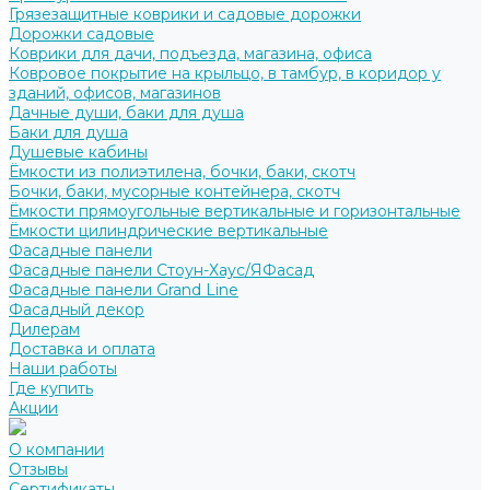
Грязезащитные коврики и садовые дорожки
Дорожки садовые
Коврики для дачи, подъезда, магазина, офиса
Ковровое покрытие на крыльцо, в тамбур, в коридор у
зданий, офисов, магазинов
Дачные души, баки для душа
Баки для душа
Душевые кабины
Ёмкости из полиэтилена, бочки, баки, скотч
Бочки, баки, мусорные контейнера, скотч
Ёмкости прямоугольные вертикальные и горизонтальные
Ёмкости цилиндрические вертикальные
Фасадные панели
Фасадные панели Стоун-Хаус/ЯФасад
Фасадные панели Grand Line
Фасадный декор
Дилерам
Доставка и оплата
Наши работы
Где купить
Акции
О компании
Отзывы
Сертификаты