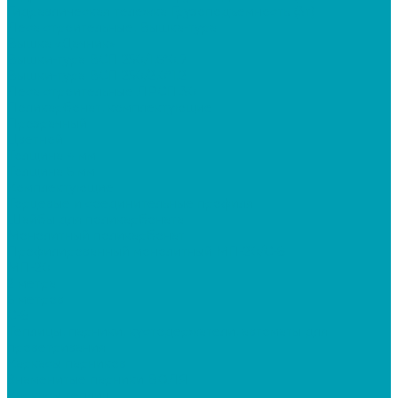
Гидравлическая тележка Грузоподъемность (3т)
Леса строительные, Вышка-тура
Вышка «Дачник»
Вышки-тура ВСП 250/1,6*0.7
Вышки-тура ВСП 250/2,0*1.2
Леса строительные ЛРСП 30
Поликарбонат, комплектующие
Прозрачный
Цветной
Толщина 4 мм
Толщина 6 мм
Комплектующие
Торцевые и соединительные профиля
Шайбы для поликарбоната
Монолитный поликарбонат
Профилированный монолитный МП-20/С-8
МП-20
2 метра
6 метров
С-8
Теплицы, парники, кустодержатели, автоматы для
проветривания
Каркасы парников
Знаменитые парники ВОЛЯ
Каркасы теплиц