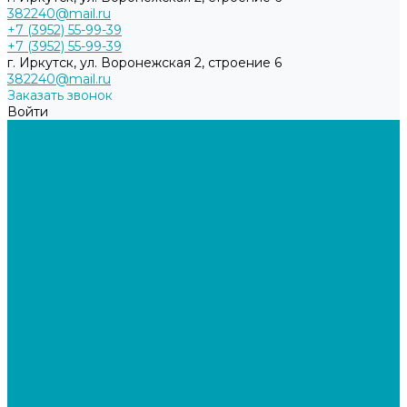
382240@mail.ru
+7 (3952) 55-99-39
+7 (3952) 55-99-39
г. Иркутск, ул. Воронежская 2, строение 6
382240@mail.ru
Заказать звонок
Войти
О компании
Отзывы
Сертификаты
Политика конфиденциальности
Каталог
Топливные брикеты
Кварцевые обогреватели
Аксессуары для обогревателей
Кварцевый обогреватель 800 Вт
Кварцевый обогреватель 600 Вт
Складское оборудование
Гидравлическая тележка Грузоподъемность (2,5т)
Гидравлическая тележка Грузоподъемность (2т)
Гидравлическая тележка Грузоподъемность (3т)
Леса строительные, Вышка-тура
Вышка «Дачник»
Вышки-тура ВСП 250/1,6*0.7
Вышки-тура ВСП 250/2,0*1.2