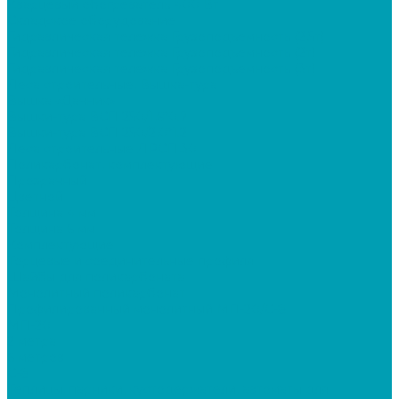
Кварцевый обогреватель 400 Вт
Складское оборудование
Гидравлическая тележка Грузоподъемность (2,5т)
Гидравлическая тележка Грузоподъемность (2т)
Гидравлическая тележка Грузоподъемность (3т)
Леса строительные, Вышка-тура
Вышка «Дачник»
Вышки-тура ВСП 250/1,6*0.7
Вышки-тура ВСП 250/2,0*1.2
Леса строительные ЛРСП 30
Поликарбонат, комплектующие
Прозрачный
Цветной
Толщина 4 мм
Толщина 6 мм
Комплектующие
Торцевые и соединительные профиля
Шайбы для поликарбоната
Монолитный поликарбонат
Профилированный монолитный МП-20/С-8
МП-20
2 метра
6 метров
С-8
Теплицы, парники, кустодержатели, автоматы для