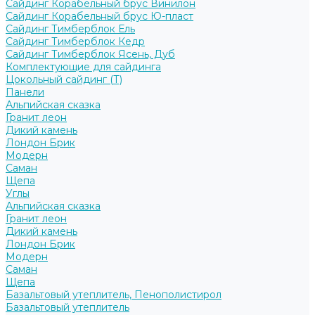
Сайдинг Корабельный брус Винилон
Сайдинг Корабельный брус Ю-пласт
Сайдинг Тимберблок Ель
Сайдинг Тимберблок Кедр
Сайдинг Тимберблок Ясень, Дуб
Комплектующие для сайдинга
Цокольный сайдинг (Т)
Панели
Альпийская сказка
Гранит леон
Дикий камень
Лондон Брик
Модерн
Саман
Щепа
Углы
Альпийская сказка
Гранит леон
Дикий камень
Лондон Брик
Модерн
Саман
Щепа
Базальтовый утеплитель, Пенополистирол
Базальтовый утеплитель