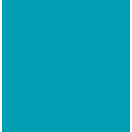
Поликарбонат, комплектующие
Прозрачный
Цветной
Комплектующие
Теплицы, парники, кустодержатели, автоматы для
проветривания
Каркасы парников
Каркасы теплиц
Кустодержатели, автоматы для проветривания
Грядки, Клумбы, Компостеры, Укрывной материал
Грядки 2000х1000х150 мм
Грядки Высокие 2000*1000*340 мм
Клумбы
Сайдинг виниловый, акриловый
Сайдинг Корабельный брус Ёлка, Гранд лайн
Сайдинг "Блок-Хаус"
Сайдинг Акриловый Текос
Комплектующие для сайдинга
Цокольный сайдинг (Т)
Панели
Углы
Базальтовый утеплитель, Пенополистирол
Базальтовый утеплитель
Пенополистирол