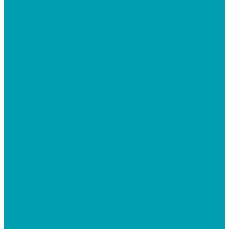
Баки для душа
Душевые кабины
Ёмкости из полиэтилена, бочки, баки, скотч
Бочки, баки, мусорные контейнера, скотч
Ёмкости прямоугольные вертикальные и горизонтальные
Ёмкости цилиндрические вертикальные
Фасадные панели
Фасадные панели Стоун-Хаус/ЯФасад
Екатерининский камень
Стоун Хаус Камень
Стоун Хаус Кварцит
Стоун Хаус Кирпич
Стоун Хаус Клинкер Балтик
Стоун Хаус Сланец
Стоун Хаус Хокла Лиственница
Стоун Хаус Хохла Color
Текос Фасадные панели BRICKWORK
Фасадные панели Grand Line
Клинкерный кирпич
Колотый камень
Крупный камень
Состаренный кирпич
Фасадный декор
Дилерам
Доставка и оплата