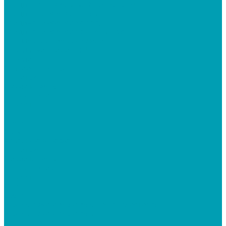
Сайдинг Корабельный брус Ю-пласт
Сайдинг Тимберблок Ель
Сайдинг Тимберблок Кедр
Сайдинг Тимберблок Ясень, Дуб
Комплектующие для сайдинга
Цокольный сайдинг (Т)
Панели
Альпийская сказка
Гранит леон
Дикий камень
Лондон Брик
Модерн
Саман
Щепа
Углы
Альпийская сказка
Гранит леон
Дикий камень
Лондон Брик
Модерн
Саман
Щепа
Базальтовый утеплитель, Пенополистирол
Базальтовый утеплитель
Пенополистирол