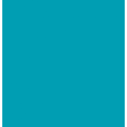
Душевые кабины
Ёмкости из полиэтилена, бочки, баки, скотч
Бочки, баки, мусорные контейнера, скотч
Ёмкости прямоугольные вертикальные и горизонтальные
Ёмкости цилиндрические вертикальные
Фасадные панели
Фасадные панели Стоун-Хаус/ЯФасад
Фасадные панели Grand Line
Фасадный декор
Дилерам
Доставка и оплата
Наши работы
Где купить
Акции
...
О компании
Отзывы
Сертификаты
Политика конфиденциальности
Каталог
Топливные брикеты
Кварцевые обогреватели
Аксессуары для обогревателей
Кварцевый обогреватель 800 Вт
Кварцевый обогреватель 600 Вт