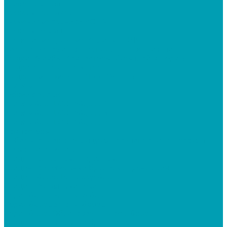
проветривания
Каркасы парников
Знаменитые парники ВОЛЯ
Каркасы теплиц
Знаменитые прочные теплицы ВОЛЯ
Кустодержатели, автоматы для проветривания
Грядки, Клумбы, Компостеры, Укрывной материал
Грядки 2000х1000х150 мм
Грядки Высокие 2000*1000*340 мм
Клумбы
Гибкий бордюр
Клумбы &quot;СОТА&quot; 300
Клумбы &quot;СОТА&quot; 500
Клумбы &quot;СОТА&quot; 700
Компостеры
Наборы грядок в теплицу из прочного оцинк. профиля
Укрывной материал
Сайдинг виниловый, акриловый
Сайдинг Корабельный брус Ёлка, Гранд лайн
Сайдинг &quot;Блок-Хаус&quot;
Сайдинг Акриловый Текос
Серия &quot;Блок-Хаус&quot;
Серия &quot;Вагонка&quot;
Серия &quot;Облицовочная доска&quot;
Сайдинг Корабельный брус Винилон