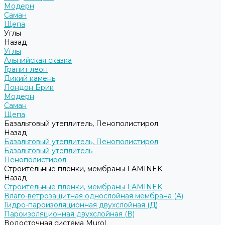
Модерн
Саман
Щепа
Углы
Назад
Углы
Альпийская сказка
Гранит леон
Дикий камень
Лондон Брик
Модерн
Саман
Щепа
Базальтовый утеплитель, Пенополистирол
Назад
Базальтовый утеплитель, Пенополистирол
Базальтовый утеплитель
Пенополистирол
Строительные пленки, мембраны LAMINEK
Назад
Строительные пленки, мембраны LAMINEK
Влаго-ветрозащитная однослойная мембрана (А)
Гидро-пароизоляционная двухслойная (Д)
Пароизоляционная двухслойная (В)
Водосточная система Murol