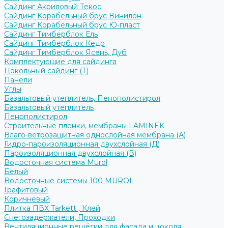
Сайдинг Акриловый Текос
Сайдинг Корабельный брус Винилон
Сайдинг Корабельный брус Ю-пласт
Сайдинг Тимберблок Ель
Сайдинг Тимберблок Кедр
Сайдинг Тимберблок Ясень, Дуб
Комплектующие для сайдинга
Цокольный сайдинг (Т)
Панели
Углы
Базальтовый утеплитель, Пенополистирол
Базальтовый утеплитель
Пенополистирол
Строительные пленки, мембраны LAMINEK
Влаго-ветрозащитная однослойная мембрана (А)
Гидро-пароизоляционная двухслойная (Д)
Пароизоляционная двухслойная (В)
Водосточная система Murol
Белый
Водосточные системы 100 MUROL
Графитовый
Коричневый
Плитка ПВХ Tarkett , Клей
Снегозадержатели, Проходки
Вентиляционные решётки для фасада и цоколя