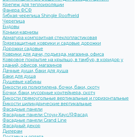
Крепеж для теплоизоляции
Фанера ФСФ
Гибкая черепица Shingle Roofhield
Черепица
Ендовы
Коньки-карнизы
Арматура композитная стеклопластиковая
Грязезащитные коврики и садовые дорожки
Дорожки садовые
Коврики для дачи, подъезда, магазина, офиса
Ковровое покрытие на крыльцо, в тамбур, в коридор у
зданий, офисов, магазинов
Дачные души, баки для душа
Баки для душа
Душевые кабины
Ёмкости из полиэтилена, бочки, баки, скотч
Бочки, баки, мусорные контейнера, скотч
Ёмкости прямоугольные вертикальные и горизонтальные
Ёмкости цилиндрические вертикальные
Фасадные панели
Фасадные панели Стоун-Хаус/ЯФасад
Фасадные панели Grand Line
Фасадный декор
Дилерам
Доставка и оплата