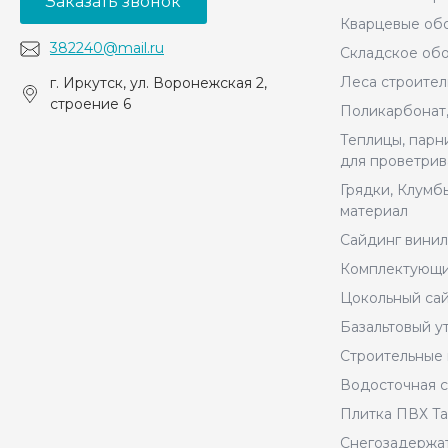
Заказать звонок
Кварцевые об
382240@mail.ru
Складское об
Леса строител
г. Иркутск, ул. Воронежская 2,
строение 6
Поликарбонат
Теплицы, парн
для проветрив
Грядки, Клумб
материал
Сайдинг винил
Комплектующи
Цокольный сай
Базальтовый у
Строительные
Водосточная с
Плитка ПВХ Tar
Снегозадержа