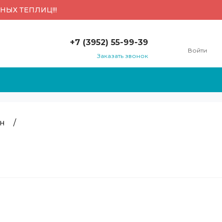
ЫХ ТЕПЛИЦ!!!
+7 (3952) 55-99-39
Войти
Заказать звонок
+7 (3952) 55-99-39
г. Иркутск, ул.
Воронежская 2,
строение 6
382240@mail.ru
н
/