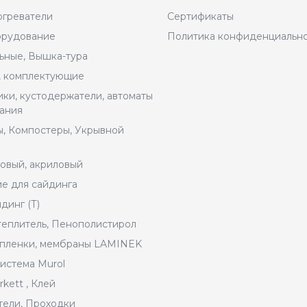
огреватели
Сертификаты
орудование
Политика конфиденциальн
ьные, Вышка-тура
, комплектующие
ики, кустодержатели, автоматы
ания
ы, Компостеры, Укрывной
овый, акриловый
е для сайдинга
динг (Т)
теплитель, Пенополистирол
 пленки, мембраны LAMINEK
истема Murol
kett , Клей
тели, Проходки