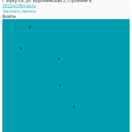
г. Иркутск, ул. Воронежская 2, строение 6
382240@mail.ru
Заказать звонок
Войти
...
О компании
Отзывы
Сертификаты
Политика конфиденциальности
Каталог
Топливные брикеты
Кварцевые обогреватели
Аксессуары для обогревателей
Кварцевый обогреватель 800 Вт
Кварцевый обогреватель 600 Вт
Кварцевый обогреватель 400 Вт
Складское оборудование
Гидравлическая тележка Грузоподъемность (2,5т)
Гидравлическая тележка Грузоподъемность (2т)
Гидравлическая тележка Грузоподъемность (3т)
Леса строительные, Вышка-тура
Вышка «Дачник»
Вышки-тура ВСП 250/1,6*0.7
Вышки-тура ВСП 250/2,0*1.2
Леса строительные ЛРСП 30