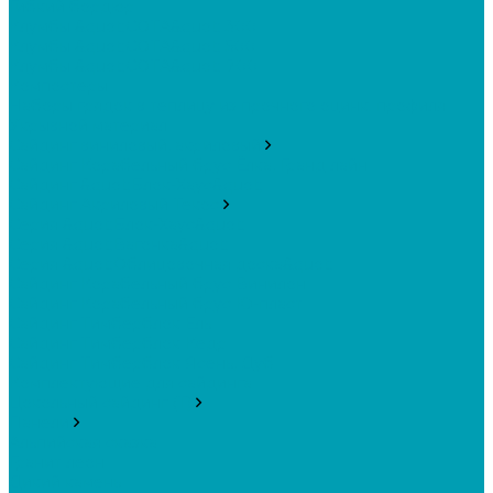
Гибкий бордюр
Клумбы &quot;СОТА&quot; 300
Клумбы &quot;СОТА&quot; 500
Клумбы &quot;СОТА&quot; 700
Компостеры
Наборы грядок в теплицу из прочного оцинк. профиля
Укрывной материал
Сайдинг виниловый, акриловый
Сайдинг Корабельный брус Ёлка, Гранд лайн
Сайдинг &quot;Блок-Хаус&quot;
Сайдинг Акриловый Текос
Серия &quot;Блок-Хаус&quot;
Серия &quot;Вагонка&quot;
Серия &quot;Облицовочная доска&quot;
Сайдинг Корабельный брус Винилон
Сайдинг Корабельный брус Ю-пласт
Сайдинг Тимберблок Ель
Сайдинг Тимберблок Кедр
Сайдинг Тимберблок Ясень, Дуб
Комплектующие для сайдинга
Цокольный сайдинг (Т)
Панели
Альпийская сказка
Гранит леон
Дикий камень