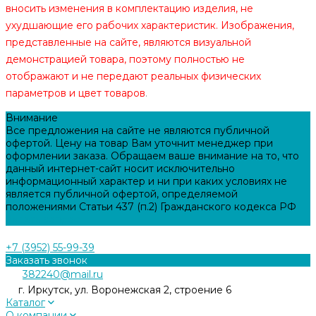
вносить изменения в комплектацию изделия, не
ухудшающие его рабочих характеристик. Изображения,
представленные на сайте, являются визуальной
демонстрацией товара, поэтому полностью не
отображают и не передают реальных физических
параметров и цвет товаров
.
Внимание
Все предложения на сайте не являются публичной
офертой. Цену на товар Вам уточнит менеджер при
оформлении заказа. Обращаем ваше внимание на то, что
данный интернет-сайт носит исключительно
информационный характер и ни при каких условиях не
является публичной офертой, определяемой
положениями Статьи 437 (п.2) Гражданского кодекса РФ
Задать вопрос
+7 (3952) 55-99-39
Заказать звонок
382240@mail.ru
г. Иркутск, ул. Воронежская 2, строение 6
Каталог
О компании