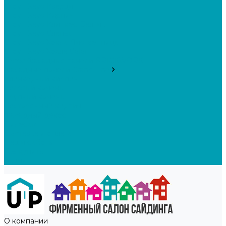
Стоун Хаус Кварцит
Стоун Хаус Кирпич
Стоун Хаус Клинкер Балтик
Стоун Хаус Сланец
Стоун Хаус Хокла Лиственница
Стоун Хаус Хохла Color
Текос Фасадные панели BRICKWORK
Фасадные панели Grand Line
Клинкерный кирпич
Колотый камень
Крупный камень
Состаренный кирпич
Фасадный декор
Дилерам
Доставка и оплата
Наши работы
Где купить
Акции
О компании