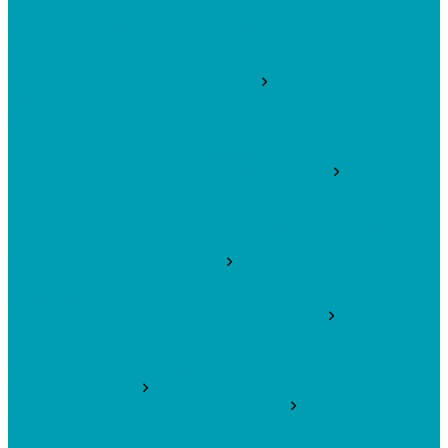
Снегозадержатели, Проходки
Вентиляционные решётки для фасада и цоколя
Крепеж для теплоизоляции
Фанера ФСФ
Гибкая черепица Shingle Roofhield
Черепица
Ендовы
Коньки-карнизы
Арматура композитная стеклопластиковая
Грязезащитные коврики и садовые дорожки
Дорожки садовые
Коврики для дачи, подъезда, магазина, офиса
Ковровое покрытие на крыльцо, в тамбур, в коридор у
зданий, офисов, магазинов
Дачные души, баки для душа
Баки для душа
Душевые кабины
Ёмкости из полиэтилена, бочки, баки, скотч
Бочки, баки, мусорные контейнера, скотч
Ёмкости прямоугольные вертикальные и горизонтальные
Ёмкости цилиндрические вертикальные
Фасадные панели
Фасадные панели Стоун-Хаус/ЯФасад
Екатерининский камень
Стоун Хаус Камень