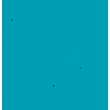
Лондон Брик
Модерн
Саман
Щепа
Углы
Альпийская сказка
Гранит леон
Дикий камень
Лондон Брик
Модерн
Саман
Щепа
Базальтовый утеплитель, Пенополистирол
Базальтовый утеплитель
Пенополистирол
Строительные пленки, мембраны LAMINEK
Влаго-ветрозащитная однослойная мембрана (А)
Гидро-пароизоляционная двухслойная (Д)
Пароизоляционная двухслойная (В)
Водосточная система Murol
Белый
Водосточные системы 100 MUROL
Графитовый
Коричневый
Плитка ПВХ Tarkett , Клей