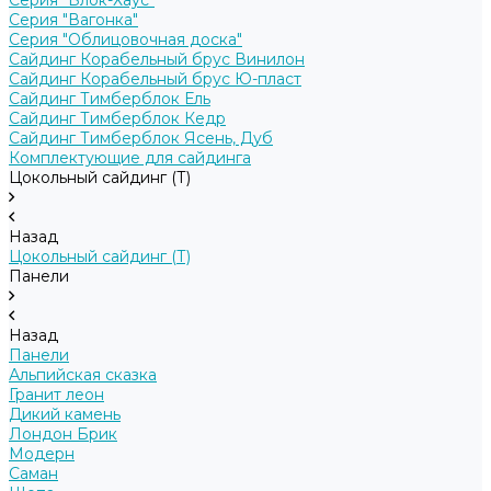
Серия "Блок-Хаус"
Серия "Вагонка"
Серия "Облицовочная доска"
Сайдинг Корабельный брус Винилон
Сайдинг Корабельный брус Ю-пласт
Сайдинг Тимберблок Ель
Сайдинг Тимберблок Кедр
Сайдинг Тимберблок Ясень, Дуб
Комплектующие для сайдинга
Цокольный сайдинг (Т)
Назад
Цокольный сайдинг (Т)
Панели
Назад
Панели
Альпийская сказка
Гранит леон
Дикий камень
Лондон Брик
Модерн
Саман