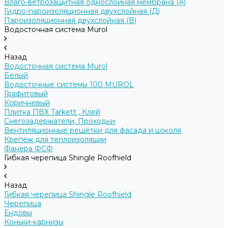
Влаго-ветрозащитная однослойная мембрана (А)
Гидро-пароизоляционная двухслойная (Д)
Пароизоляционная двухслойная (В)
Водосточная система Murol
Назад
Водосточная система Murol
Белый
Водосточные системы 100 MUROL
Графитовый
Коричневый
Плитка ПВХ Tarkett , Клей
Снегозадержатели, Проходки
Вентиляционные решётки для фасада и цоколя
Крепеж для теплоизоляции
Фанера ФСФ
Гибкая черепица Shingle Roofhield
Назад
Гибкая черепица Shingle Roofhield
Черепица
Ендовы
Коньки-карнизы