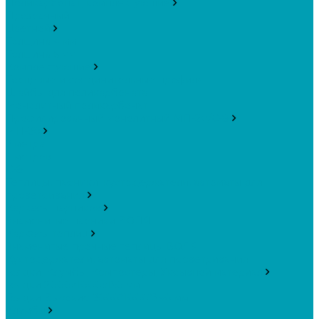
Поликарбонат, комплектующие
Прозрачный
Цветной
Толщина 4 мм
Толщина 6 мм
Комплектующие
Торцевые и соединительные профиля
Шайбы для поликарбоната
Монолитный поликарбонат
Профилированный монолитный МП-20/С-8
МП-20
2 метра
6 метров
С-8
Теплицы, парники, кустодержатели, автоматы для
проветривания
Каркасы парников
Знаменитые парники ВОЛЯ
Каркасы теплиц
Знаменитые прочные теплицы ВОЛЯ
Кустодержатели, автоматы для проветривания
Грядки, Клумбы, Компостеры, Укрывной материал
Грядки 2000х1000х150 мм
Грядки Высокие 2000*1000*340 мм
Клумбы