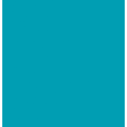
Пароизоляционная двухслойная (В)
Водосточная система Murol
Белый
Водосточные системы 100 MUROL
Графитовый
Коричневый
Плитка ПВХ Tarkett , Клей
Снегозадержатели, Проходки
Вентиляционные решётки для фасада и цоколя
Крепеж для теплоизоляции
Фанера ФСФ
Гибкая черепица Shingle Roofhield
Черепица
Ендовы
Коньки-карнизы
Арматура композитная стеклопластиковая
Грязезащитные коврики и садовые дорожки
Дорожки садовые
Коврики для дачи, подъезда, магазина, офиса
Ковровое покрытие на крыльцо, в тамбур, в коридор у
зданий, офисов, магазинов
Дачные души, баки для душа
Баки для душа
Душевые кабины
Ёмкости из полиэтилена, бочки, баки, скотч