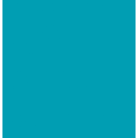
Гидравлическая тележка Грузоподъемность (3т)
Леса строительные, Вышка-тура
Вышка «Дачник»
Вышки-тура ВСП 250/1,6*0.7
Вышки-тура ВСП 250/2,0*1.2
Леса строительные ЛРСП 30
Поликарбонат, комплектующие
Прозрачный
Цветной
Толщина 4 мм
Толщина 6 мм
Комплектующие
Торцевые и соединительные профиля
Шайбы для поликарбоната
Монолитный поликарбонат
Профилированный монолитный МП-20/С-8
МП-20
2 метра
6 метров
С-8
Теплицы, парники, кустодержатели, автоматы для
проветривания
Каркасы парников
Знаменитые парники ВОЛЯ
Каркасы теплиц