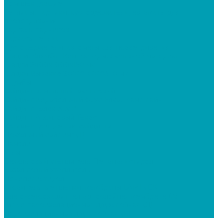
Комплектующие
Теплицы, парники, кустодержатели, автоматы для
проветривания
Каркасы парников
Каркасы теплиц
Кустодержатели, автоматы для проветривания
Грядки, Клумбы, Компостеры, Укрывной материал
Грядки 2000х1000х150 мм
Грядки Высокие 2000*1000*340 мм
Клумбы
Сайдинг виниловый, акриловый
Сайдинг Корабельный брус Ёлка, Гранд лайн
Сайдинг "Блок-Хаус"
Сайдинг Акриловый Текос
Комплектующие для сайдинга
Цокольный сайдинг (Т)
Панели
Углы
Базальтовый утеплитель, Пенополистирол
Базальтовый утеплитель
Пенополистирол
Строительные пленки, мембраны LAMINEK
Влаго-ветрозащитная однослойная мембрана (А)
Гидро-пароизоляционная двухслойная (Д)
Пароизоляционная двухслойная (В)