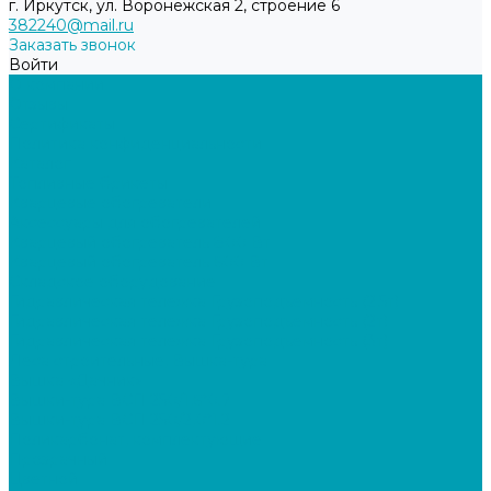
г. Иркутск, ул. Воронежская 2, строение 6
382240@mail.ru
Заказать звонок
Войти
О компании
Отзывы
Сертификаты
Политика конфиденциальности
Каталог
Топливные брикеты
Кварцевые обогреватели
Аксессуары для обогревателей
Кварцевый обогреватель 800 Вт
Кварцевый обогреватель 600 Вт
Складское оборудование
Гидравлическая тележка Грузоподъемность (2,5т)
Гидравлическая тележка Грузоподъемность (2т)
Гидравлическая тележка Грузоподъемность (3т)
Леса строительные, Вышка-тура
Вышка «Дачник»
Вышки-тура ВСП 250/1,6*0.7
Вышки-тура ВСП 250/2,0*1.2
Поликарбонат, комплектующие
Прозрачный
Цветной