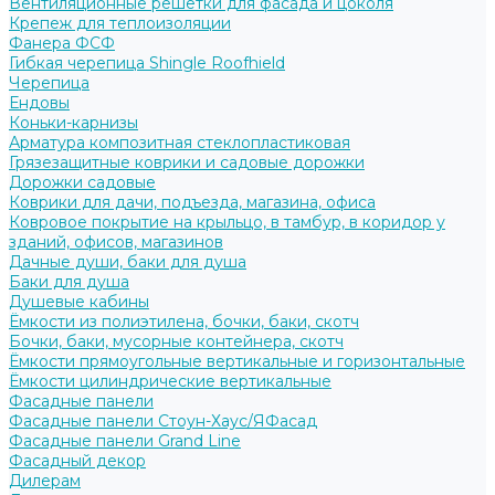
Вентиляционные решётки для фасада и цоколя
Крепеж для теплоизоляции
Фанера ФСФ
Гибкая черепица Shingle Roofhield
Черепица
Ендовы
Коньки-карнизы
Арматура композитная стеклопластиковая
Грязезащитные коврики и садовые дорожки
Дорожки садовые
Коврики для дачи, подъезда, магазина, офиса
Ковровое покрытие на крыльцо, в тамбур, в коридор у
зданий, офисов, магазинов
Дачные души, баки для душа
Баки для душа
Душевые кабины
Ёмкости из полиэтилена, бочки, баки, скотч
Бочки, баки, мусорные контейнера, скотч
Ёмкости прямоугольные вертикальные и горизонтальные
Ёмкости цилиндрические вертикальные
Фасадные панели
Фасадные панели Стоун-Хаус/ЯФасад
Фасадные панели Grand Line
Фасадный декор
Дилерам