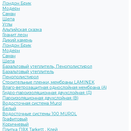
Лондон Брик
Модерн
Саман
Щепа
Углы
Альпийская сказка
Гранит леон
Дикий камень
Лондон Брик
Модерн
Саман
Щепа
Базальтовый утеплитель, Пенополистирол
Базальтовый утеплитель
Пенополистирол
Строительные пленки, мембраны LAMINEK
Влаго-ветрозащитная однослойная мембрана (А)
Гидро-пароизоляционная двухслойная (Д)
Пароизоляционная двухслойная (В)
Водосточная система Murol
Белый
Водосточные системы 100 MUROL
Графитовый
Коричневый
Плитка ПВХ Tarkett , Клей