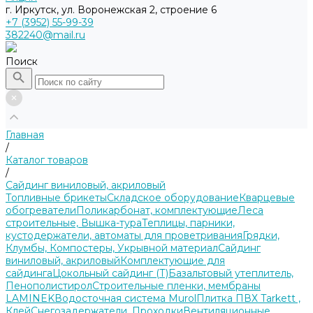
г. Иркутск, ул. Воронежская 2, строение 6
+7 (3952) 55-99-39
382240@mail.ru
Поиск
Главная
/
Каталог товаров
/
Сайдинг виниловый, акриловый
Топливные брикеты
Складское оборудование
Кварцевые
обогреватели
Поликарбонат, комплектующие
Леса
строительные, Вышка-тура
Теплицы, парники,
кустодержатели, автоматы для проветривания
Грядки,
Клумбы, Компостеры, Укрывной материал
Сайдинг
виниловый, акриловый
Комплектующие для
сайдинга
Цокольный сайдинг (Т)
Базальтовый утеплитель,
Пенополистирол
Строительные пленки, мембраны
LAMINEK
Водосточная система Murol
Плитка ПВХ Tarkett ,
Клей
Снегозадержатели, Проходки
Вентиляционные