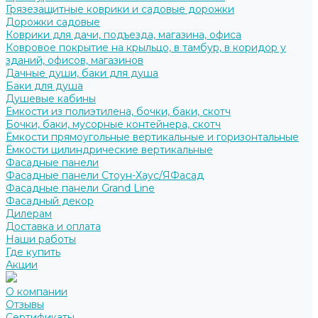
Грязезащитные коврики и садовые дорожки
Дорожки садовые
Коврики для дачи, подъезда, магазина, офиса
Ковровое покрытие на крыльцо, в тамбур, в коридор у
зданий, офисов, магазинов
Дачные души, баки для душа
Баки для душа
Душевые кабины
Ёмкости из полиэтилена, бочки, баки, скотч
Бочки, баки, мусорные контейнера, скотч
Ёмкости прямоугольные вертикальные и горизонтальные
Ёмкости цилиндрические вертикальные
Фасадные панели
Фасадные панели Стоун-Хаус/ЯФасад
Фасадные панели Grand Line
Фасадный декор
Дилерам
Доставка и оплата
Наши работы
Где купить
Акции
О компании
Отзывы
Сертификаты