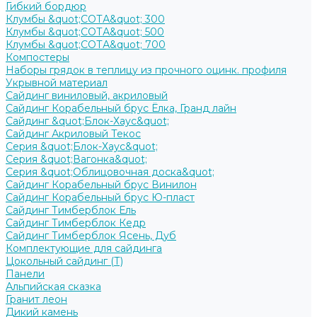
Гибкий бордюр
Клумбы &quot;СОТА&quot; 300
Клумбы &quot;СОТА&quot; 500
Клумбы &quot;СОТА&quot; 700
Компостеры
Наборы грядок в теплицу из прочного оцинк. профиля
Укрывной материал
Сайдинг виниловый, акриловый
Сайдинг Корабельный брус Ёлка, Гранд лайн
Сайдинг &quot;Блок-Хаус&quot;
Сайдинг Акриловый Текос
Серия &quot;Блок-Хаус&quot;
Серия &quot;Вагонка&quot;
Серия &quot;Облицовочная доска&quot;
Сайдинг Корабельный брус Винилон
Сайдинг Корабельный брус Ю-пласт
Сайдинг Тимберблок Ель
Сайдинг Тимберблок Кедр
Сайдинг Тимберблок Ясень, Дуб
Комплектующие для сайдинга
Цокольный сайдинг (Т)
Панели
Альпийская сказка
Гранит леон
Дикий камень