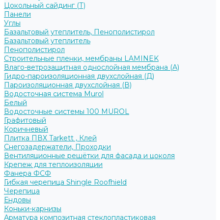
Цокольный сайдинг (Т)
Панели
Углы
Базальтовый утеплитель, Пенополистирол
Базальтовый утеплитель
Пенополистирол
Строительные пленки, мембраны LAMINEK
Влаго-ветрозащитная однослойная мембрана (А)
Гидро-пароизоляционная двухслойная (Д)
Пароизоляционная двухслойная (В)
Водосточная система Murol
Белый
Водосточные системы 100 MUROL
Графитовый
Коричневый
Плитка ПВХ Tarkett , Клей
Снегозадержатели, Проходки
Вентиляционные решётки для фасада и цоколя
Крепеж для теплоизоляции
Фанера ФСФ
Гибкая черепица Shingle Roofhield
Черепица
Ендовы
Коньки-карнизы
Арматура композитная стеклопластиковая