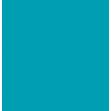
Водосточная система Murol
Белый
Водосточные системы 100 MUROL
Графитовый
Плитка ПВХ Tarkett , Клей
Снегозадержатели, Проходки
Вентиляционные решётки для фасада и цоколя
Крепеж для теплоизоляции
Фанера ФСФ
Гибкая черепица Shingle Roofhield
Черепица
Ендовы
Коньки-карнизы
Арматура композитная стеклопластиковая
Грязезащитные коврики и садовые дорожки
Дорожки садовые
Коврики для дачи, подъезда, магазина, офиса
Ковровое покрытие на крыльцо, в тамбур, в коридор у
зданий, офисов, магазинов
Дачные души, баки для душа
Баки для душа
Душевые кабины
Ёмкости из полиэтилена, бочки, баки, скотч
Бочки, баки, мусорные контейнера, скотч
Ёмкости прямоугольные вертикальные и горизонтальные