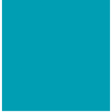
Бочки, баки, мусорные контейнера, скотч
Ёмкости прямоугольные вертикальные и горизонтальные
Ёмкости цилиндрические вертикальные
Фасадные панели
Фасадные панели Стоун-Хаус/ЯФасад
Екатерининский камень
Стоун Хаус Камень
Стоун Хаус Кварцит
Стоун Хаус Кирпич
Стоун Хаус Клинкер Балтик
Стоун Хаус Сланец
Стоун Хаус Хокла Лиственница
Стоун Хаус Хохла Color
Текос Фасадные панели BRICKWORK
Фасадные панели Grand Line
Клинкерный кирпич
Колотый камень
Крупный камень
Состаренный кирпич
Фасадный декор
Дилерам
Доставка и оплата
Наши работы
Где купить
Акции