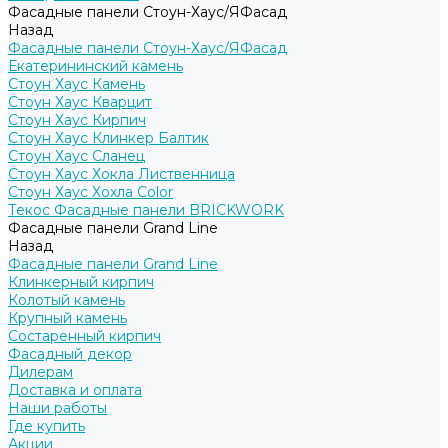
Фасадные панели Стоун-Хаус/ЯФасад
Назад
Фасадные панели Стоун-Хаус/ЯФасад
Екатерининский камень
Стоун Хаус Камень
Стоун Хаус Кварцит
Стоун Хаус Кирпич
Стоун Хаус Клинкер Балтик
Стоун Хаус Сланец
Стоун Хаус Хокла Лиственница
Стоун Хаус Хохла Color
Текос Фасадные панели BRICKWORK
Фасадные панели Grand Line
Назад
Фасадные панели Grand Line
Клинкерный кирпич
Колотый камень
Крупный камень
Состаренный кирпич
Фасадный декор
Дилерам
Доставка и оплата
Наши работы
Где купить
Акции