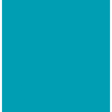
Комплектующие для сайдинга
Цокольный сайдинг (Т)
Панели
Альпийская сказка
Гранит леон
Дикий камень
Лондон Брик
Модерн
Саман
Щепа
Углы
Альпийская сказка
Гранит леон
Дикий камень
Лондон Брик
Модерн
Саман
Щепа
Базальтовый утеплитель, Пенополистирол
Базальтовый утеплитель
Пенополистирол
Строительные пленки, мембраны LAMINEK
Влаго-ветрозащитная однослойная мембрана (А)
Гидро-пароизоляционная двухслойная (Д)