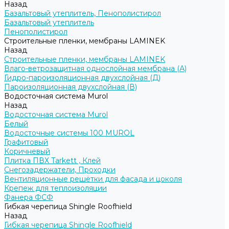
Назад
Базальтовый утеплитель, Пенополистирол
Базальтовый утеплитель
Пенополистирол
Строительные пленки, мембраны LAMINEK
Назад
Строительные пленки, мембраны LAMINEK
Влаго-ветрозащитная однослойная мембрана (А)
Гидро-пароизоляционная двухслойная (Д)
Пароизоляционная двухслойная (В)
Водосточная система Murol
Назад
Водосточная система Murol
Белый
Водосточные системы 100 MUROL
Графитовый
Коричневый
Плитка ПВХ Tarkett , Клей
Снегозадержатели, Проходки
Вентиляционные решётки для фасада и цоколя
Крепеж для теплоизоляции
Фанера ФСФ
Гибкая черепица Shingle Roofhield
Назад
Гибкая черепица Shingle Roofhield