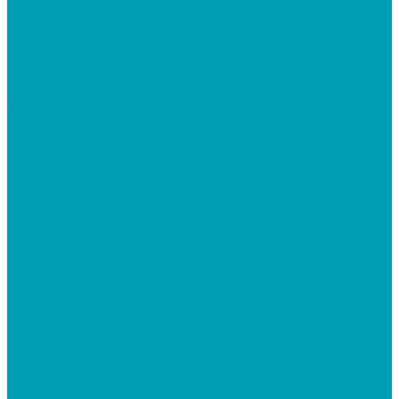
Знаменитые прочные теплицы ВОЛЯ
Кустодержатели, автоматы для проветривания
Грядки, Клумбы, Компостеры, Укрывной материал
Грядки 2000х1000х150 мм
Грядки Высокие 2000*1000*340 мм
Клумбы
Гибкий бордюр
Клумбы &quot;СОТА&quot; 300
Клумбы &quot;СОТА&quot; 500
Клумбы &quot;СОТА&quot; 700
Компостеры
Наборы грядок в теплицу из прочного оцинк. профиля
Укрывной материал
Сайдинг виниловый, акриловый
Сайдинг Корабельный брус Ёлка, Гранд лайн
Сайдинг &quot;Блок-Хаус&quot;
Сайдинг Акриловый Текос
Серия &quot;Блок-Хаус&quot;
Серия &quot;Вагонка&quot;
Серия &quot;Облицовочная доска&quot;
Сайдинг Корабельный брус Винилон
Сайдинг Корабельный брус Ю-пласт
Сайдинг Тимберблок Ель
Сайдинг Тимберблок Кедр
Сайдинг Тимберблок Ясень, Дуб