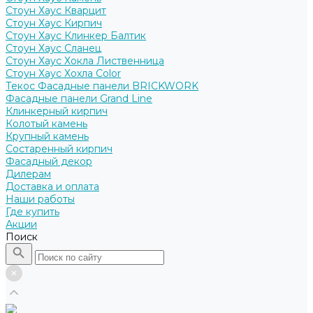
Стоун Хаус Кварцит
Стоун Хаус Кирпич
Стоун Хаус Клинкер Балтик
Стоун Хаус Сланец
Стоун Хаус Хокла Лиственница
Стоун Хаус Хохла Color
Текос Фасадные панели BRICKWORK
Фасадные панели Grand Line
Клинкерный кирпич
Колотый камень
Крупный камень
Состаренный кирпич
Фасадный декор
Дилерам
Доставка и оплата
Наши работы
Где купить
Акции
Поиск