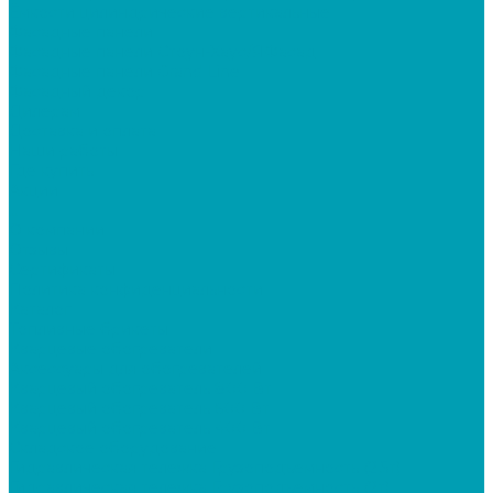
Ёмкости цилиндрические вертикальные
Фасадные панели
Фасадные панели Стоун-Хаус/ЯФасад
Фасадные панели Grand Line
Фасадный декор
Дилерам
Доставка и оплата
Наши работы
Где купить
Акции
...
О компании
Отзывы
Сертификаты
Политика конфиденциальности
Каталог
Топливные брикеты
Кварцевые обогреватели
Аксессуары для обогревателей
Кварцевый обогреватель 800 Вт
Кварцевый обогреватель 600 Вт
Кварцевый обогреватель 400 Вт
Складское оборудование
Гидравлическая тележка Грузоподъемность (2,5т)
Гидравлическая тележка Грузоподъемность (2т)