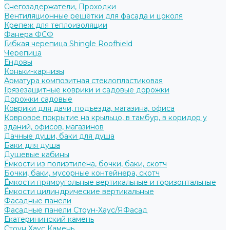
Снегозадержатели, Проходки
Вентиляционные решётки для фасада и цоколя
Крепеж для теплоизоляции
Фанера ФСФ
Гибкая черепица Shingle Roofhield
Черепица
Ендовы
Коньки-карнизы
Арматура композитная стеклопластиковая
Грязезащитные коврики и садовые дорожки
Дорожки садовые
Коврики для дачи, подъезда, магазина, офиса
Ковровое покрытие на крыльцо, в тамбур, в коридор у
зданий, офисов, магазинов
Дачные души, баки для душа
Баки для душа
Душевые кабины
Ёмкости из полиэтилена, бочки, баки, скотч
Бочки, баки, мусорные контейнера, скотч
Ёмкости прямоугольные вертикальные и горизонтальные
Ёмкости цилиндрические вертикальные
Фасадные панели
Фасадные панели Стоун-Хаус/ЯФасад
Екатерининский камень
Стоун Хаус Камень