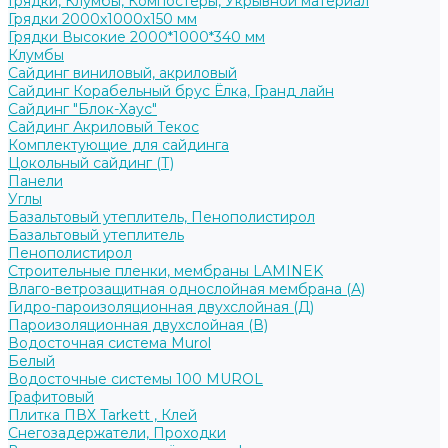
Грядки, Клумбы, Компостеры, Укрывной материал
Грядки 2000х1000х150 мм
Грядки Высокие 2000*1000*340 мм
Клумбы
Сайдинг виниловый, акриловый
Сайдинг Корабельный брус Ёлка, Гранд лайн
Сайдинг "Блок-Хаус"
Сайдинг Акриловый Текос
Комплектующие для сайдинга
Цокольный сайдинг (Т)
Панели
Углы
Базальтовый утеплитель, Пенополистирол
Базальтовый утеплитель
Пенополистирол
Строительные пленки, мембраны LAMINEK
Влаго-ветрозащитная однослойная мембрана (А)
Гидро-пароизоляционная двухслойная (Д)
Пароизоляционная двухслойная (В)
Водосточная система Murol
Белый
Водосточные системы 100 MUROL
Графитовый
Плитка ПВХ Tarkett , Клей
Снегозадержатели, Проходки