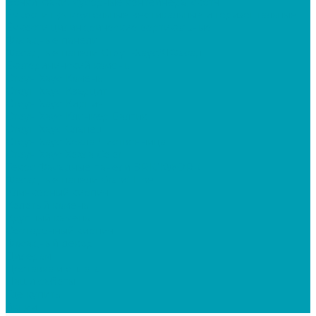
Бочки, баки, мусорные контейнера, скотч
Ёмкости прямоугольные вертикальные и горизонтальные
Ёмкости цилиндрические вертикальные
Фасадные панели
Фасадные панели Стоун-Хаус/ЯФасад
Екатерининский камень
Стоун Хаус Камень
Стоун Хаус Кварцит
Стоун Хаус Кирпич
Стоун Хаус Клинкер Балтик
Стоун Хаус Сланец
Стоун Хаус Хокла Лиственница
Стоун Хаус Хохла Color
Текос Фасадные панели BRICKWORK
Фасадные панели Grand Line
Клинкерный кирпич
Колотый камень
Крупный камень
Состаренный кирпич
Фасадный декор
Дилерам
Доставка и оплата
Наши работы
Где купить
Акции