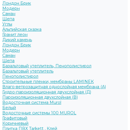
Лондон Брик
Модерн
Саман
Щепа
Углы
Альпийская сказка
Гранит леон
Дикий камень
Лондон Брик
Модерн
Саман
Щепа
Базальтовый утеплитель, Пенополистирол
Базальтовый утеплитель
Пенополистирол
Строительные пленки, мембраны LAMINEK
Влаго-ветрозащитная однослойная мембрана (А)
Гидро-пароизоляционная двухслойная (Д)
Пароизоляционная двухслойная (В)
Водосточная система Murol
Белый
Водосточные системы 100 MUROL
Графитовый
Коричневый
Плитка ПВХ Tarkett , Клей