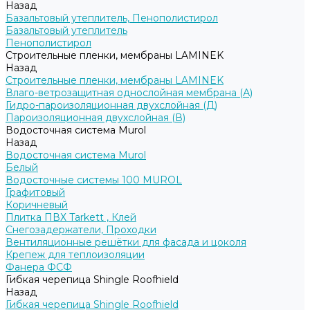
Назад
Базальтовый утеплитель, Пенополистирол
Базальтовый утеплитель
Пенополистирол
Строительные пленки, мембраны LAMINEK
Назад
Строительные пленки, мембраны LAMINEK
Влаго-ветрозащитная однослойная мембрана (А)
Гидро-пароизоляционная двухслойная (Д)
Пароизоляционная двухслойная (В)
Водосточная система Murol
Назад
Водосточная система Murol
Белый
Водосточные системы 100 MUROL
Графитовый
Коричневый
Плитка ПВХ Tarkett , Клей
Снегозадержатели, Проходки
Вентиляционные решётки для фасада и цоколя
Крепеж для теплоизоляции
Фанера ФСФ
Гибкая черепица Shingle Roofhield
Назад
Гибкая черепица Shingle Roofhield