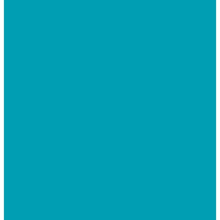
Комплектующие для сайдинга
Цокольный сайдинг (Т)
Панели
Альпийская сказка
Гранит леон
Дикий камень
Лондон Брик
Модерн
Саман
Щепа
Углы
Альпийская сказка
Гранит леон
Дикий камень
Лондон Брик
Модерн
Саман
Щепа
Базальтовый утеплитель, Пенополистирол
Базальтовый утеплитель
Пенополистирол
Строительные пленки, мембраны LAMINEK
Влаго-ветрозащитная однослойная мембрана (А)
Гидро-пароизоляционная двухслойная (Д)