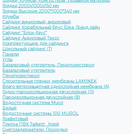
Грядки, Клумбы, Компостеры, Укрывной материал
Грядки 2000х1000х150 мм
Грядки Высокие 2000*1000*340 мм
Клумбы
Сайдинг виниловый, акриловый
Сайдинг Корабельный брус Ёлка, Гранд лайн
Сайдинг "Блок-Хаус"
Сайдинг Акриловый Текос
Комплектующие для сайдинга
Цокольный сайдинг (Т)
Панели
Углы
Базальтовый утеплитель, Пенополистирол
Базальтовый утеплитель
Пенополистирол
Строительные пленки, мембраны LAMINEK
Влаго-ветрозащитная однослойная мембрана (А)
Гидро-пароизоляционная двухслойная (Д)
Пароизоляционная двухслойная (В)
Водосточная система Murol
Белый
Водосточные системы 100 MUROL
Графитовый
Плитка ПВХ Tarkett , Клей
Снегозадержатели, Проходки