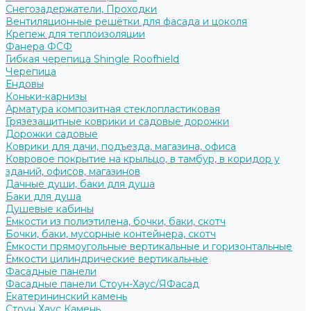
Снегозадержатели, Проходки
Вентиляционные решётки для фасада и цоколя
Крепеж для теплоизоляции
Фанера ФСФ
Гибкая черепица Shingle Roofhield
Черепица
Ендовы
Коньки-карнизы
Арматура композитная стеклопластиковая
Грязезащитные коврики и садовые дорожки
Дорожки садовые
Коврики для дачи, подъезда, магазина, офиса
Ковровое покрытие на крыльцо, в тамбур, в коридор у
зданий, офисов, магазинов
Дачные души, баки для душа
Баки для душа
Душевые кабины
Ёмкости из полиэтилена, бочки, баки, скотч
Бочки, баки, мусорные контейнера, скотч
Ёмкости прямоугольные вертикальные и горизонтальные
Ёмкости цилиндрические вертикальные
Фасадные панели
Фасадные панели Стоун-Хаус/ЯФасад
Екатерининский камень
Стоун Хаус Камень