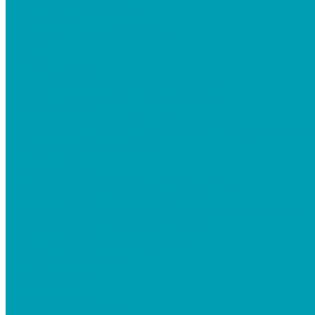
Крепеж для теплоизоляции
Фанера ФСФ
Гибкая черепица Shingle Roofhield
Черепица
Ендовы
Коньки-карнизы
Арматура композитная стеклопластиковая
Грязезащитные коврики и садовые дорожки
Дорожки садовые
Коврики для дачи, подъезда, магазина, офиса
Ковровое покрытие на крыльцо, в тамбур, в коридор у здани
Дачные души, баки для душа
Баки для душа
Душевые кабины
Ёмкости из полиэтилена, бочки, баки, скотч
Бочки, баки, мусорные контейнера, скотч
Ёмкости прямоугольные вертикальные и горизонтальные
Ёмкости цилиндрические вертикальные
Фасадные панели
Фасадные панели Стоун-Хаус/ЯФасад
Екатерининский камень
Стоун Хаус Камень
Стоун Хаус Кварцит
Стоун Хаус Кирпич
Стоун Хаус Клинкер Балтик