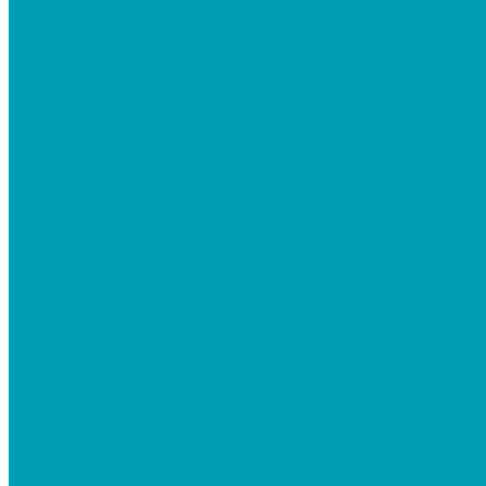
Прозрачный
Цветной
Толщина 4 мм
Толщина 6 мм
Комплектующие
Торцевые и соединительные профиля
Шайбы для поликарбоната
Монолитный поликарбонат
Профилированный монолитный МП-20/С-8
МП-20
2 метра
6 метров
С-8
Теплицы, парники, кустодержатели, автоматы для проветри
Каркасы парников
Знаменитые парники ВОЛЯ
Каркасы теплиц
Знаменитые прочные теплицы ВОЛЯ
Кустодержатели, автоматы для проветривания
Грядки, Клумбы, Компостеры, Укрывной материал
Грядки 2000х1000х150 мм
Грядки Высокие 2000*1000*340 мм
Клумбы
Гибкий бордюр
Клумбы &quot;СОТА&quot; 300