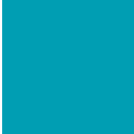
Клумбы &quot;СОТА&quot; 500
Клумбы &quot;СОТА&quot; 700
Компостеры
Наборы грядок в теплицу из прочного оцинк. профиля
Укрывной материал
Сайдинг виниловый, акриловый
Сайдинг Корабельный брус Ёлка, Гранд лайн
Сайдинг &quot;Блок-Хаус&quot;
Сайдинг Акриловый Текос
Серия &quot;Блок-Хаус&quot;
Серия &quot;Вагонка&quot;
Серия &quot;Облицовочная доска&quot;
Сайдинг Корабельный брус Винилон
Сайдинг Корабельный брус Ю-пласт
Сайдинг Тимберблок Ель
Сайдинг Тимберблок Кедр
Сайдинг Тимберблок Ясень, Дуб
Комплектующие для сайдинга
Цокольный сайдинг (Т)
Панели
Альпийская сказка
Гранит леон
Дикий камень
Лондон Брик
Модерн