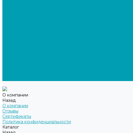
Стоун Хаус Сланец
Стоун Хаус Хокла Лиственница
Стоун Хаус Хохла Color
Текос Фасадные панели BRICKWORK
Фасадные панели Grand Line
Клинкерный кирпич
Колотый камень
Крупный камень
Состаренный кирпич
Фасадный декор
Дилерам
Доставка и оплата
Наши работы
Где купить
Акции
О компании
Назад
О компании
Отзывы
Сертификаты
Политика конфиденциальности
Каталог
Назад