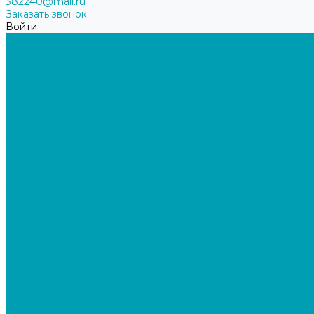
382240@mail.ru
Заказать звонок
Войти
...
О компании
Отзывы
Сертификаты
Политика конфиденциальности
Каталог
Топливные брикеты
Кварцевые обогреватели
Аксессуары для обогревателей
Кварцевый обогреватель 800 Вт
Кварцевый обогреватель 600 Вт
Кварцевый обогреватель 400 Вт
Складское оборудование
Гидравлическая тележка Грузоподъемность (2,5т)
Гидравлическая тележка Грузоподъемность (2т)
Гидравлическая тележка Грузоподъемность (3т)
Леса строительные, Вышка-тура
Вышка «Дачник»
Вышки-тура ВСП 250/1,6*0.7
Вышки-тура ВСП 250/2,0*1.2
Леса строительные ЛРСП 30
Поликарбонат, комплектующие