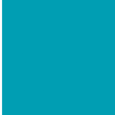
Саман
Щепа
Углы
Альпийская сказка
Гранит леон
Дикий камень
Лондон Брик
Модерн
Саман
Щепа
Базальтовый утеплитель, Пенополистирол
Базальтовый утеплитель
Пенополистирол
Строительные пленки, мембраны LAMINEK
Влаго-ветрозащитная однослойная мембрана (А)
Гидро-пароизоляционная двухслойная (Д)
Пароизоляционная двухслойная (В)
Водосточная система Murol
Белый
Водосточные системы 100 MUROL
Графитовый
Коричневый
Плитка ПВХ Tarkett , Клей
Снегозадержатели, Проходки
Вентиляционные решётки для фасада и цоколя